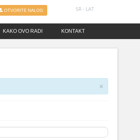
SR - LAT
OTVORITE NALOG
KAKO OVO RADI
KONTAKT
×