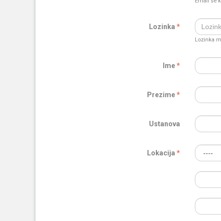
Email se k
Lozinka
Lozinka mo
Ime
Prezime
Ustanova
Lokacija