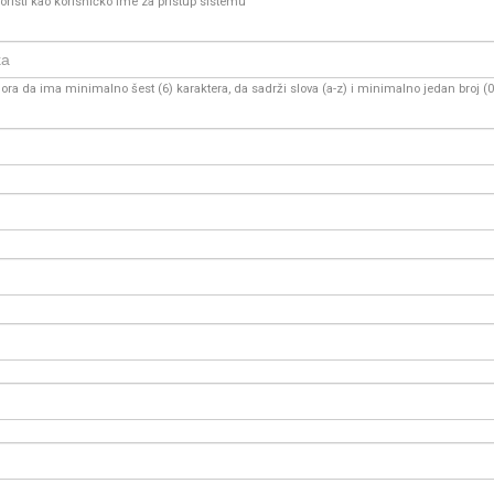
oristi kao korisničko ime za pristup sistemu
ra da ima minimalno šest (6) karaktera, da sadrži slova (a-z) i minimalno jedan broj (0-9