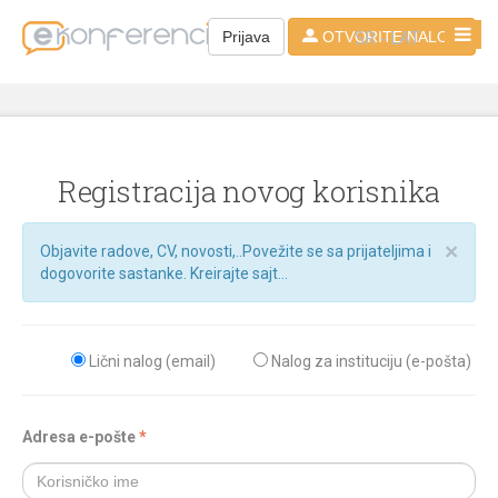
SR - LAT
Prijava
OTVORITE NALOG
Registracija novog korisnika
×
Objavite radove, CV, novosti,..Povežite se sa prijateljima i
dogovorite sastanke. Kreirajte sajt...
Lični nalog (email)
Nalog za instituciju (e-pošta)
Adresa e-pošte