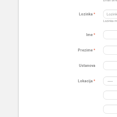
Email se k
Lozinka
Lozinka mo
Ime
Prezime
Ustanova
Lokacija