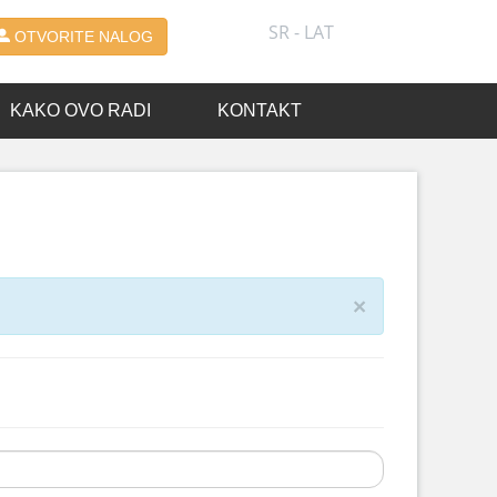
SR - LAT
OTVORITE NALOG
KAKO OVO RADI
KONTAKT
×