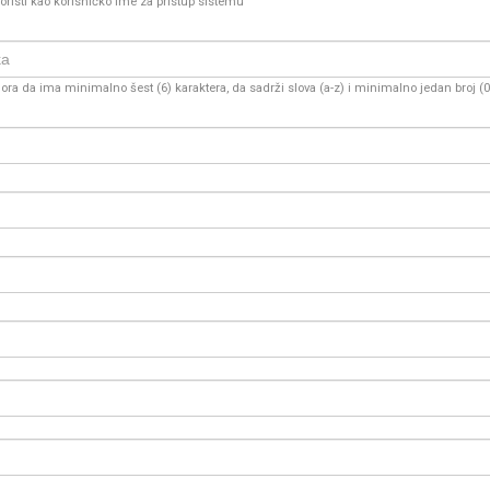
oristi kao korisničko ime za pristup sistemu
ra da ima minimalno šest (6) karaktera, da sadrži slova (a-z) i minimalno jedan broj (0-9