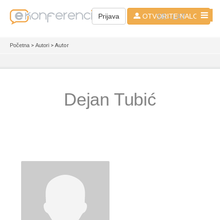
SR - LAT
Prijava
OTVORITE NALOG
Početna
>
Autori
> Autor
Dejan Tubić