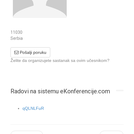
11030
Serbia
Pošalji poruku
Želite da organizujete sastanak sa ovim učesnikom?
Radovi na sistemu eKonferencije.com
qQLNLFuR