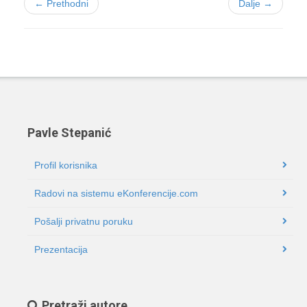
← Prethodni
Dalje →
Pavle Stepanić
Profil korisnika
Radovi na sistemu eKonferencije.com
Pošalji privatnu poruku
Prezentacija
Pretraži autore