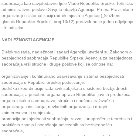
saobraćaja kao savjetodavno tjelo Vlade Republike Srpske. Tehničko
administrativne poslove Savjeta obavlja Agencija. Prema Pravilniku o
organizaciji i sistematizaciji radnih mjesta u Agenciji („Službeni
glasnik Republike Srpske“, broj 13/12) predviđeno je jedno odjeljenje
i tri odsjeka.
NADLEŽNOSTI AGENCIJE
:
Djelokrug rada, nadležnost i zadaci Agencije utvrđeni su Zakonom o
bezbjednosti saobraćaja Republike Srpske. Agencija za bezbjednost
saobraćaja vrši stručne i druge poslove koji se odnose na:
organizovanje i kontinuirano usavršavanje sistema bezbjednosti
saobraćaja u Republici Srpskoj podsticanje,
podršku i koordinaciju rada svih subjekata u sistemu bezbjednosti
saobraćaja, a posebno organa uprave Republike, javnih preduzeća,
organa lokalne samouprave, stručnih i naučnoistraživačkih
organizacija i institucija, nevladinih organizacija i drugih
zainteresovanih subjekata,
promocija bezbjednosti saobraćaja, razvoj i unapređenje teoretskih i
praktičnih znanja i ponašanja povezanih sa bezbjednošću
saobraćaja,