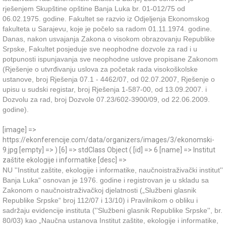
rješenjem Skupštine opštine Banja Luka br. 01-012/75 od
06.02.1975. godine. Fakultet se razvio iz Odjeljenja Ekonomskog
fakulteta u Sarajevu, koje je počelo sa radom 01.11.1974. godine.
Danas, nakon usvajanja Zakona o visokom obrazovanju Republike
Srpske, Fakultet posjeduje sve neophodne dozvole za rad i u
potpunosti ispunjavanja sve neophodne uslove propisane Zakonom
(Rješenje o utvrđivanju uslova za početak rada visokoškolske
ustanove, broj Rješenja 07.1 - 4462/07, od 02.07.2007, Rješenje o
upisu u sudski registar, broj Rješenja 1-587-00, od 13.09.2007. i
Dozvolu za rad, broj Dozvole 07.23/602-3900/09, od 22.06.2009.
godine).
[image] =>
https://ekonferencije.com/data/organizers/images/3/ekonomski-
9.jpg [empty] => ) [6] => stdClass Object ( [id] => 6 [name] => Institut
zaštite ekologije i informatike [desc] =>
NU ''Institut zaštite, ekologije i informatike, naučnoistraživački institut''
Banja Luka“ osnovan je 1976. godine i registrovan je u skladu sa
Zakonom o naučnoistraživačkoj djelatnosti („Službeni glasnik
Republike Srpske“ broj 112/07 i 13/10) i Pravilnikom o obliku i
sadržaju evidencije instituta (''Službeni glasnik Republike Srpske'', br.
80/03) kao „Naučna ustanova Institut zaštite, ekologije i informatike,