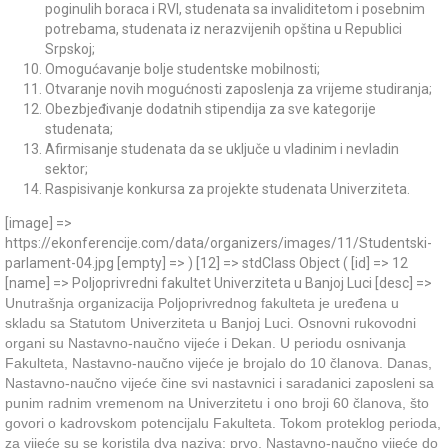
poginulih boraca i RVI, studenata sa invaliditetom i posebnim
potrebama, studenata iz nerazvijenih opština u Republici
Srpskoj;
Omogućavanje bolje studentske mobilnosti;
Otvaranje novih mogućnosti zaposlenja za vrijeme studiranja;
Obezbjeđivanje dodatnih stipendija za sve kategorije
studenata;
Afirmisanje studenata da se uključe u vladinim i nevladin
sektor;
Raspisivanje konkursa za projekte studenata Univerziteta.
[image] =>
https://ekonferencije.com/data/organizers/images/11/Studentski-
parlament-04.jpg [empty] => ) [12] => stdClass Object ( [id] => 12
[name] => Poljoprivredni fakultet Univerziteta u Banjoj Luci [desc] =>
Unutrašnja organizacija Poljoprivrednog fakulteta je uređena u
skladu sa Statutom Univerziteta u Banjoj Luci. Osnovni rukovodni
organi su Nastavno-naučno vijeće i Dekan. U periodu osnivanja
Fakulteta, Nastavno-naučno vijeće je brojalo do 10 članova. Danas,
Nastavno-naučno vijeće čine svi nastavnici i saradanici zaposleni sa
punim radnim vremenom na Univerzitetu i ono broji 60 članova, što
govori o kadrovskom potencijalu Fakulteta. Tokom proteklog perioda,
za vijeće su se koristila dva naziva: prvo, Nastavno-naučno vijeće do