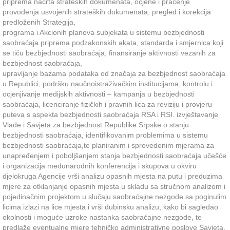
priprema nacrta strateških dokumenata, ocjene i praćenje
provođenja usvojenih strateških dokumenata, pregled i korekcija
predloženih Strategija,
programa i Akcionih planova subjekata u sistemu bezbjednosti
saobraćaja priprema podzakonskih akata, standarda i smjernica koji
se tiču bezbjednosti saobraćaja, finansiranje aktivnosti vezanih za
bezbjednost saobraćaja,
upravljanje bazama podataka od značaja za bezbjednost saobraćaja
u Republici, podršku naučnoistraživačkim institucijama, kontrolu i
ocjenjivanje medijskih aktivnosti – kampanja u bezbjednosti
saobraćaja, licenciranje fizičkih i pravnih lica za reviziju i provjeru
puteva s aspekta bezbjednosti saobraćaja RSA i RSI. izvještavanje
Vlade i Savjeta za bezbjednost Republike Srpske o stanju
bezbjednosti saobraćaja, identifikovanim problemima u sistemu
bezbjednosti saobraćaja,te planiranim i sprovedenim mjerama za
unapređenjem i poboljšanjem stanja bezbjednosti saobraćaja učešće
i organizacija međunarodnih konferencija i skupova u okviru
djelokruga Agencije vrši analizu opasnih mjesta na putu i preduzima
mjere za otklanjanje opasnih mjesta u skladu sa stručnom analizom i
pojedinačnim projektom u slučaju saobraćajne nezgode sa poginulim
licima izlazi na lice mjesta i vrši dubinsku analizu, kako bi sagledao
okolnosti i moguće uzroke nastanka saobraćajne nezgode, te
predlaže eventualne mjere tehničko administrativne poslove Savjeta.