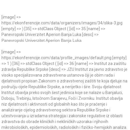
[image] =>
https://ekonferencije.com/data/organizers/images/34/slika-3.jpg
[empty] => ) [35] => stdClass Object ( [id] => 35 [name] =>
Panevropski Univerzitet Aperion Banja Luka [desc] =>
Panevropski Univerzitet Aperion Banja Luka
[image] =>
https://ekonferencije.com/data/profile_images/default.png [empty]
=> 1 ) [36] => stdClass Object ( [id] => 36 [name] => Institut za zaštitu
zdravlja Republike Srpske [desc] => JZU Institut za javno zdravstvo je
visoko specijalizovana zdravstvena ustanova čiji je obim rada i
djelatnosti propisan Zakonom o zdravstvenoj zaštiti te koja djeluje na
području cijele Republike Srpske, a nerijetko i šire. Svoju djelatnost
Institut obavlja preko svojih šest jedinica koje se nalaze u Banjaluci,
Doboju, Trebinju, Istočnom Sarajevu, Foči i Zvorniku. Institut obavlja
niz djelatnosti i aktivnosti od globalnih kao što je praćenje i
analiziranje cijelog zdravstvenog sektora Republike Srpske i
učestvovanja u izradama strategija i zakonske regulative iz oblasti
zdravstva do obrade kliničkih i nekliničkih uzoraka i njihovih
mikrobioloških, epidemioloških, radioloških i fizičko-hemijskih analiza.