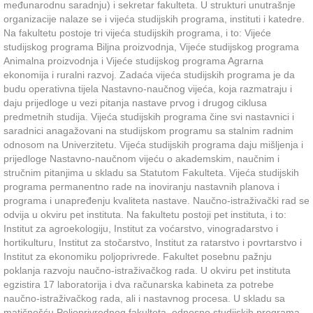
međunarodnu saradnju) i sekretar fakulteta. U strukturi unutrašnje
organizacije nalaze se i vijeća studijskih programa, instituti i katedre.
Na fakultetu postoje tri vijeća studijskih programa, i to: Vijeće
studijskog programa Biljna proizvodnja, Vijeće studijskog programa
Animalna proizvodnja i Vijeće studijskog programa Agrarna
ekonomija i ruralni razvoj. Zadaća vijeća studijskih programa je da
budu operativna tijela Nastavno-naučnog vijeća, koja razmatraju i
daju prijedloge u vezi pitanja nastave prvog i drugog ciklusa
predmetnih studija. Vijeća studijskih programa čine svi nastavnici i
saradnici anagažovani na studijskom programu sa stalnim radnim
odnosom na Univerzitetu. Vijeća studijskih programa daju mišljenja i
prijedloge Nastavno-naučnom vijeću o akademskim, naučnim i
stručnim pitanjima u skladu sa Statutom Fakulteta. Vijeća studijskih
programa permanentno rade na inoviranju nastavnih planova i
programa i unapređenju kvaliteta nastave. Naučno-istraživački rad se
odvija u okviru pet instituta. Na fakultetu postoji pet instituta, i to:
Institut za agroekologiju, Institut za voćarstvo, vinogradarstvo i
hortikulturu, Institut za stočarstvo, Institut za ratarstvo i povrtarstvo i
Institut za ekonomiku poljoprivrede. Fakultet posebnu pažnju
poklanja razvoju naučno-istraživačkog rada. U okviru pet instituta
egzistira 17 laboratorija i dva računarska kabineta za potrebe
naučno-istraživačkog rada, ali i nastavnog procesa. U skladu sa
matičnošću Poljoprivrednog fakulteta, odnosno studijskih programa,