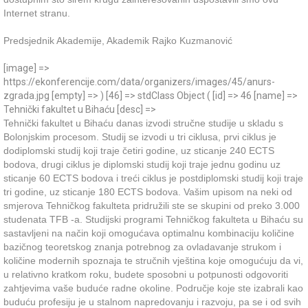
Internet stranu.
Predsjednik Akademije, Akademik Rajko Kuzmanović
[image] =>
https://ekonferencije.com/data/organizers/images/45/anurs-
zgrada.jpg [empty] => ) [46] => stdClass Object ( [id] => 46 [name] =>
Tehnički fakultet u Bihaću [desc] =>
Tehnički fakultet u Bihaću danas izvodi stručne studije u skladu s
Bolonjskim procesom. Studij se izvodi u tri ciklusa, prvi ciklus je
dodiplomski studij koji traje četiri godine, uz sticanje 240 ECTS
bodova, drugi ciklus je diplomski studij koji traje jednu godinu uz
sticanje 60 ECTS bodova i treći ciklus je postdiplomski studij koji traje
tri godine, uz sticanje 180 ECTS bodova. Vašim upisom na neki od
smjerova Tehničkog fakulteta pridružili ste se skupini od preko 3.000
studenata TFB -a. Studijski programi Tehničkog fakulteta u Bihaću su
sastavljeni na način koji omogućava optimalnu kombinaciju količine
bazičnog teoretskog znanja potrebnog za ovladavanje strukom i
količine modernih spoznaja te stručnih vještina koje omogućuju da vi,
u relativno kratkom roku, budete sposobni u potpunosti odgovoriti
zahtjevima vaše buduće radne okoline. Područje koje ste izabrali kao
buduću profesiju je u stalnom napredovanju i razvoju, pa se i od svih