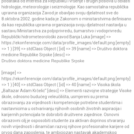
podataka od interesa za Republiku i vršenje i drugih poslova u oblasti
hidrologije, meteorologije i seizmologije. Kao samostalna republička
upravna organizacija Zavod je obavljao svoju djelatnost sve do
8.oktobra 2002. godine kada je Zakonom o ministarstvima definisano
da kao republička upravna organizacija svoju djelatnost nastavlja u
sastavu Ministarstva za poljoprivredu, šumarstvo i vodoprivredu.
Republički hidrometeorološki zavod Banja Luka [image] =>
https://ekonferencije.com/data/profile_images/default.png [empty]
=> 1 ) [39] => stdClass Object ( [id] => 39 [name] => Društvo doktora
medicine Republike Srpske [desc] =>
Društvo doktora medicine Republike Srpske
[image] =>
https://ekonferencije.com/data/profile_images/default.png [empty]
=> 1 ) [40] => stdClass Object ( [id] => 40 [name] => Visoka škola
„Baltazar Adam Krčelić“ [desc] => Elementi razvojne strategije Visoke
škole, odnosno budućeg veleučilišta, usmjereni su prema
obrazovanju za vrijednosti i kompetencije potrebne studentima i
nastavnicima u ostvarivanju njihovih osobnih životnih aspiracija i
karijernih potencijala te dobrobiti društvene zajednice. Osnovni
obrazovni cilj je osposobiti studente za aktivan doprinos stvaranju
novih vrijednosti i dinamičan razvoj njihove profesionalne karijere od
prvog dana zaposlenja, te ambiciozan nastavak akademskog