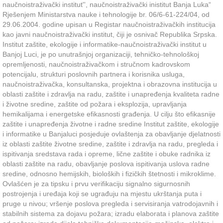
naučnoistraživački institut'', naučnoistraživački inistitut Banja Luka“
Rješenjem Ministarstva nauke i tehnologije br. 06/6-61-224/04, od
29.06.2004. godine upisan u Registar naučnoistraživačkih institucija
kao javni naučnoistraživački institut, čiji je osnivač Republika Srpska.
Institut zaštite, ekologije i informatike-naučnoistraživački institut u
Banjoj Luci, je po unutrašnjoj organizaciji, tehničko-tehnološkoj
opremljenosti, naučnoistraživačkom i stručnom kadrovskom
potencijalu, strukturi poslovnih partnera i korisnika usluga,
naučnoistraživačka, konsultanska, projektna i obrazovna institucija u
oblasti zaštite i zdravlja na radu, zaštite i unapređenja kvaliteta radne
i životne sredine, zaštite od požara i eksplozija, upravljanja
hemikalijama i energetske efikasnosti građenja. U cilju što efikasnije
zaštite i unapređenja životne i radne sredine Institut zaštite, ekologije
i informatike u Banjaluci posjeduje ovlaštenja za obavljanje djelatnosti
iz oblasti zaštite životne sredine, zaštite i zdravlja na radu, pregleda i
ispitivanja sredstava rada i opreme, lične zaštite i obuke radnika iz
oblasti zaštite na radu, obavljanje poslova ispitivanja uslova radne
sredine, odnosno hemijskih, bioloških i fizičkih štetnosti i mikroklime.
Ovlašćen je za tipsku i prvu verifikaciju signalno sigurnosnih
postrojenja i uređaja koji se ugrađuju na mjestu ukrštanja puta i
pruge u nivou; vršenje poslova pregleda i servisiranja vatrodojavnih i
stabilnih sistema za dojavu požara; izradu elaborata i planova zaštite