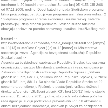
formirano je 20 katedri prema odluci Senata broj 05-4153-XIII-2/08
od 07.11.2008. godine. Devet katedri pripada Studijskom programu
biljna proizvodnja, pet Studijskom programu animalna proizvodnja i 2
Studijskom programu agrarna ekonomija i ruralni razvoj. Katedre
predstavljaju skup srodnih predmeta. Stručne službe fakulteta
obavljaju poslove za potrebe nastavnog i naučno- istraživačkog rada.
[image] =>
https://ekonferencije.com/data/profile_images/default.png [empty]
=> 1 ) [13] => stdClass Object ( [id] => 13 [name] => Ministarstvo
saobraćaja i veza - Agencija za bezbjednost saobraćaja Republike
Srpske [desc] =>
Agencija za bezbjednost saobraćaja Republike Srpske, kao upravna
organizacija u sastavu Ministarstva saobraćaja i veza, osnovana je
Zakonom o bezbjednosti saobraćaja Republike Srpske ( „Slžbeni
glasnik RS“, broj 63/11 ), odlukom Vlade Republike Srpske („Službeni
glasnik RS“, broj 88/11). Na sjednici Vlade Republike Srpske od 29.
septembra donešeno je Rješenje o postavljanju vršioca dužnosti
direktora Agencije („Službeni glasnik RS“, broj 100/11) koje je stupilo
na snagu 11. oktobra 2011. godine, što predstavlja datum početka
rada Agencije. U cilju podsticanja preventivnih i drugih aktivnosti u
oblasti bezbjednosti saobraćaja, osnovan je Savjet za bezbjednost