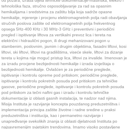
od požara; izrada dijela tehničke dokumentacije-mašinska, elektro i
tehnološka faza, stručno osposobljavanje za rad sa opasnim
hemikalijama i sredstvima za zaštitu bilja koja sadrže opasne
hemikalije, mjerenje i procjenu elektromagnetnih polja radi obavljanja
stručnih poslova zaštite od elektromagnetnih polja frekventnog
opsega 5Hz-400 KHz i 30 MHz-3 GHz i preventivni i periodični
pregled i ispitivanje liftova za vertikalni prevoz lica i tereta na
električni i hidraulični pogon, ili drugi mehanizovani pogon u
stambenim, poslovnim, javnim i drugim objektima, fasadni liftovi, kosi
liftovi, ski liftovi, liftovi na gradilištima, viseće skele, liftovi za dizanje
tereta u kojima nije moguć pristup lica, liftovi za invalide. Imenovan je
za izradu procjene bezbjednosti hemikalije i izrada izvještaja o
bezbjednosti hemikalije. Ovlašćen je za periodične preglede,
ispitivanje i kontrolu opreme pod pritiskom; periodične preglede,
ispitivanje i kontrolu pokretnih posuda pod pritiskom za tehničke
gasove, periodične preglede, ispitivanje i kontrolu pokretnih posuda
pod pritiskom za tečni naftni gas i izradu i kontrolu tehničke
dokumentacije iz oblasti gasnih instalacija, te nadzor nad njima.
Misija Instituta je razvijanje koncepta pouzdanog preduzetništva i
implementacija principa zaštite životne i radne sredine u praksi
preduzetništva i institucija, kao i permanetno razvijanje i
unapređivanje svekolikih znanja iz oblasti djelatnosti Instituta po
najsavremenijim svjetskim trendovima. Imamo visoko postavljene