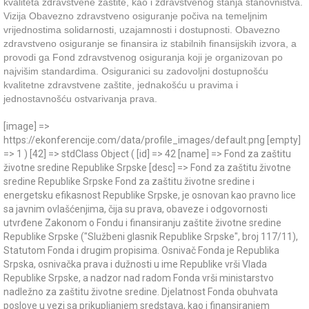
kvaliteta zdravstvene zaštite, kao i zdravstvenog stanja stanovništva.
Vizija Obavezno zdravstveno osiguranje počiva na temeljnim
vrijednostima solidarnosti, uzajamnosti i dostupnosti. Obavezno
zdravstveno osiguranje se finansira iz stabilnih finansijskih izvora, a
provodi ga Fond zdravstvenog osiguranja koji je organizovan po
najvišim standardima. Osiguranici su zadovoljni dostupnošću
kvalitetne zdravstvene zaštite, jednakošću u pravima i
jednostavnošću ostvarivanja prava.
[image] =>
https://ekonferencije.com/data/profile_images/default.png [empty]
=> 1 ) [42] => stdClass Object ( [id] => 42 [name] => Fond za zaštitu
životne sredine Republike Srpske [desc] => Fond za zaštitu životne
sredine Republike Srpske Fond za zaštitu životne sredine i
energetsku efikasnost Republike Srpske, je osnovan kao pravno lice
sa javnim ovlašćenjima, čija su prava, obaveze i odgovornosti
utvrđene Zakonom o Fondu i finansiranju zaštite životne sredine
Republike Srpske ("Službeni glasnik Republike Srpske", broj 117/11),
Statutom Fonda i drugim propisima. Osnivač Fonda je Republika
Srpska, osnivačka prava i dužnosti u ime Republike vrši Vlada
Republike Srpske, a nadzor nad radom Fonda vrši ministarstvo
nadležno za zaštitu životne sredine. Djelatnost Fonda obuhvata
poslove u vezi sa prikupljanjem sredstava, kao i finansiranjem