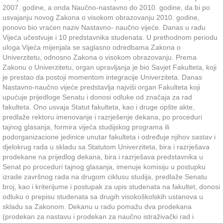
2007. godine, a onda Naučno-nastavno do 2010. godine, da bi po
usvajanju novog Zakona o visokom obrazovanju 2010. godine,
ponovo bio vraćen naziv Nastavno- naučno vijeće. Danas u radu
Vijeća učestvuje i 10 predstavnika studenata. U prethodnom periodu
uloga Vijeća mijenjala se saglasno odredbama Zakona o
Univerzitetu, odnosno Zakona o visokom obrazovanju. Prema
Zakonu o Univerzitetu, organ upravljanja je bio Savjet Fakulteta, koji
je prestao da postoji momentom integracije Univerziteta. Danas
Nastavno-naučno vijeće predstavlja najviši organ Fakulteta koji
upućuje prijedloge Senatu i donosi odluke od značaja za rad
fakulteta. Ono usvaja Statut fakulteta, kao i druge opšte akte,
predlaže rektoru imenovanje i razrješenje dekana, po proceduri
tajnog glasanja, formira vijeća studijskog programa ili
podorganizacione jedinice unutar fakulteta i određuje njihov sastav i
djelokrug rada u skladu sa Statutom Univerziteta, bira i razrješava
prodekane na prijedlog dekana, bira i razrješava predstavnika u
Senat po proceduri tajnog glasanja, imenuje komisiju u postupku
izrade završnog rada na drugom ciklusu studija, predlaže Senatu
broj, kao i kriterijume i postupak za upis studenata na fakultet, donosi
odluku o prepisu studenata sa drugih visokoškolskih ustanova u
skladu sa Zakonom. Dekanu u radu pomažu dva prodekana
(prodekan za nastavu i prodekan za naučno istraživački rad i