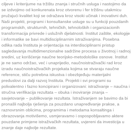
ciljeve i kriterijume na tržištu znanja i stručnih usluga i nastojimo da
se izdvojimo od konkurenata kroz otvorenu i fer tržišnu utakmicu
pružajući kvalitet koji se odražava kroz visoki učinak i inovativni duh.
Naši projekti, programi i konsultanske usluge su u funkciji pouzdanih
programskih, strukturnih, tehničkih, tehnoloških i organizacionih
transformacija privrede i uslužnih djelatnosti. Institut zaštite, ekologije
i informatike se bavi multidisciplinarnim istraživanjima. Posebna
odlika rada Instituta je orijentacija na interdisciplinarni pristup
sagledavanja multidimenzionalne sadržine procesa u životnoj i radnoj
sredini, uz korišćenje naučne teorijsko-metodološke osnove. Institut
je ne samo održao, već i unaprijedio, naučnoistraživački rad kroz
izradu naučnoistraživačkih projekata kojima se stvaraju naučne
reference, stiču potrebna iskustva i obezbjeđuju materijalni
preduslovi za dalji razvoj Instituta. Projekti i svi programi su
polivalentno i fazno koncipirani i organizovani: istraživanje – naučna i
stručna verifikacija rezultata – obuka i inoviranje znanja –
savjetovanje – publikovanje rezultata. Istraživanjem se bavimo da bi
pronašli najbolja rješenja za pouzdano unapređivanje prakse, a
raznovrsnim oblicima, programima i metodama konsaltinga i
obrazovanja motivišemo, usmjeravamo i ospospobljavamo aktere
pouzdane primjene istraživačkih rezultata, uvjereni da investicija u
znanje daje najbolje rezultate.