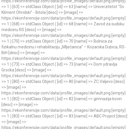
https://ekonferencije.com/data/profile_images/default.png [empty]
=> 1 ) [63] => stdClass Object ( [id] => 63 [name] => Univerzitetot “Sv.
Kliment Ohridski” - Bitola [desc] => [image] =>
https://ekonferencije.com/data/profile_images/default.png [empty]
=> 1 ) [68] => stdClass Object ( [id] => 68 [name] => Zavod za sudsku
medicinu RS [desc] => [image] =>
https://ekonferencije.com/data/profile_images/default.png [empty]
=> 1 ) [70] => stdClass Object ( [id] => 70 [name] => Bolnica za
fizikalnu medicinu i rehabilitaciju „Mlječanica” – Kozarska Dubica, RS-
BiH [desc] => [image] =>
https://ekonferencije.com/data/profile_images/default.png [empty]
=> 1 ) [73] => stdClass Object ( [id] => 73 [name] => Dom ydravlja
Grocka [desc] => [image] =>
https://ekonferencije.com/data/profile_images/default.png [empty]
=> 1 ) [80] => stdClass Object ( [id] => 80 [name] => ZC Valjevo [desc]
=> [image] =>
https://ekonferencije.com/data/profile_images/default.png [empty]
=> 1 ) [82] => stdClass Object ( [id] => 82 [name] => gimnazija kovin
[desc] => [image] =>
https://ekonferencije.com/data/profile_images/default.png [empty]
=> 1 ) [83] => stdClass Object ( [id] => 83 [name] => ABC Project [desc]
=> [image] =>
https://ekonferencije.com/data/profile_images/default.png [empty]