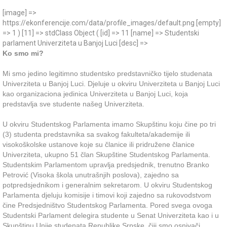
[image] =>
https://ekonferencije.com/data/profile_images/default.png [empty]
=> 1 ) [11] => stdClass Object ( [id] => 11 [name] => Studentski
parlament Univerziteta u Banjoj Luci [desc] =>
Ko smo mi?
Mi smo jedino legitimno studentsko predstavničko tijelo studenata
Univerziteta u Banjoj Luci. Djeluje u okviru Univerziteta u Banjoj Luci
kao organizaciona jedinica Univerziteta u Banjoj Luci, koja
predstavlja sve studente našeg Univerziteta.
U okviru Studentskog Parlamenta imamo Skupštinu koju čine po tri
(3) studenta predstavnika sa svakog fakulteta/akademije ili
visokoškolske ustanove koje su članice ili pridružene članice
Univerziteta, ukupno 51 član Skupštine Studentskog Parlamenta.
Studentskim Parlamentom upravlja predsjednik, trenutno Branko
Petrović (Visoka škola unutrašnjih poslova), zajedno sa
potpredsjednikom i generalnim sekretarom. U okviru Studentskog
Parlamenta djeluju komisije i timovi koji zajedno sa rukovodstvom
čine Predsjedništvo Studentskog Parlamenta. Pored svega ovoga
Studentski Parlament delegira studente u Senat Univerziteta kao i u
Skupštinu Unije studenata Republike Srpske, čiji smo osnivači