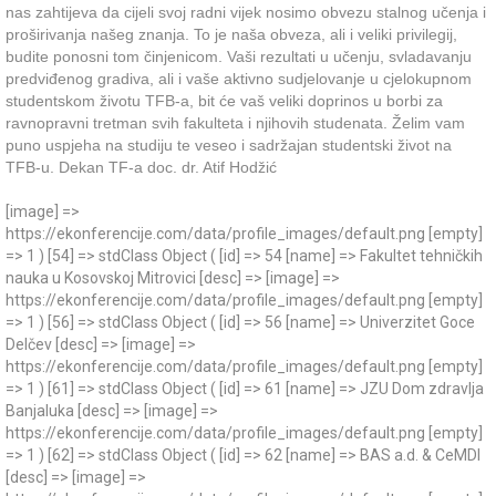
nas zahtijeva da cijeli svoj radni vijek nosimo obvezu stalnog učenja i
proširivanja našeg znanja. To je naša obveza, ali i veliki privilegij,
budite ponosni tom činjenicom. Vaši rezultati u učenju, svladavanju
predviđenog gradiva, ali i vaše aktivno sudjelovanje u cjelokupnom
studentskom životu TFB-a, bit će vaš veliki doprinos u borbi za
ravnopravni tretman svih fakulteta i njihovih studenata. Želim vam
puno uspjeha na studiju te veseo i sadržajan studentski život na
TFB-u. Dekan TF-a doc. dr. Atif Hodžić
[image] =>
https://ekonferencije.com/data/profile_images/default.png [empty]
=> 1 ) [54] => stdClass Object ( [id] => 54 [name] => Fakultet tehničkih
nauka u Kosovskoj Mitrovici [desc] => [image] =>
https://ekonferencije.com/data/profile_images/default.png [empty]
=> 1 ) [56] => stdClass Object ( [id] => 56 [name] => Univerzitet Goce
Delčev [desc] => [image] =>
https://ekonferencije.com/data/profile_images/default.png [empty]
=> 1 ) [61] => stdClass Object ( [id] => 61 [name] => JZU Dom zdravlja
Banjaluka [desc] => [image] =>
https://ekonferencije.com/data/profile_images/default.png [empty]
=> 1 ) [62] => stdClass Object ( [id] => 62 [name] => BAS a.d. & CeMDI
[desc] => [image] =>