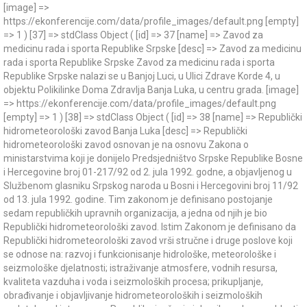
[image] =>
https://ekonferencije.com/data/profile_images/default.png [empty]
=> 1 ) [37] => stdClass Object ( [id] => 37 [name] => Zavod za
medicinu rada i sporta Republike Srpske [desc] => Zavod za medicinu
rada i sporta Republike Srpske Zavod za medicinu rada i sporta
Republike Srpske nalazi se u Banjoj Luci, u Ulici Zdrave Korde 4, u
objektu Polikilinke Doma Zdravlja Banja Luka, u centru grada. [image]
=> https://ekonferencije.com/data/profile_images/default.png
[empty] => 1 ) [38] => stdClass Object ( [id] => 38 [name] => Republički
hidrometeorološki zavod Banja Luka [desc] => Republički
hidrometeorološki zavod osnovan je na osnovu Zakona o
ministarstvima koji je donijelo Predsjedništvo Srpske Republike Bosne
i Hercegovine broj 01-217/92 od 2. jula 1992. godne, a objavljenog u
Službenom glasniku Srpskog naroda u Bosni i Hercegovini broj 11/92
od 13. jula 1992. godine. Tim zakonom je definisano postojanje
sedam republičkih upravnih organizacija, a jedna od njih je bio
Republički hidrometeorološki zavod. Istim Zakonom je definisano da
Republički hidrometeorološki zavod vrši stručne i druge poslove koji
se odnose na: razvoj i funkcionisanje hidrološke, meteorološke i
seizmološke djelatnosti; istraživanje atmosfere, vodnih resursa,
kvaliteta vazduha i voda i seizmoloških procesa; prikupljanje,
obrađivanje i objavljivanje hidrometeoroloških i seizmoloških