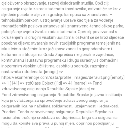
cjeloživotno obrazovanje, razvoj dislociranih studija. Opći cilj:
osiguranje uvjeta za rad studenata i nastavnika, ostvarit će se kroz
sljedeće posebne ciljeve: izgradnju kampusa sa znanstveno –
tehnološkim parkom, ustrojavanje uprave kao tijela za vođenje
menadžerskih poslova ustanove ali i znanstveno-tehnološkog parka,
poboljšanje uvjeta života i rada studenata. Opći cilj: povezanost s
okruženjem i s drugim visokim učilištima, ostvarit će se kroz sljedeće
posebne ciljeve: otvaranje novih studijskih programa temeljenih na
iskustvima stečenim kroz jaču povezanost s gospodarstvom i
kulturnim institucijama Grada Zaprešića i regionalne zajednice,
kontinuiranu i sustavnu programsku i drugu suradnju s domaćim i
inozemnim visokim učilištima, osobito u području razmjene
nastavnika i studenata. [image] =>
https://ekonferencije.com/data/profile_images/default.png [empty]
=> 1 ) [41] => stdClass Object ( [id] => 41 [name] => Fond
zdravstvenog osiguranja Republike Srpske [desc] =>
Fond zdravstvenog osiguranja Republike Srpske je javna institucija
koja je ovlašćenja za sprovođenje zdravstvenog osiguranja
osiguranih lica na načelima solidarnosti, uzajamnosti i jednakosti.
Prioriteti Fonda zdravstvenog osiguranja Republike Srpske su
racionalno trošenje sredstava od doprinosa, briga da osiguranici
mogu da koriste sva prava u punoj mjeri, doprinos poboljšanju