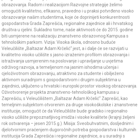
obrazovanja. Radom i realizacijom Razvojne strategije želimo
omogućiti kvalitetno, efikasno, pravedno i u praksi potvrđeno visoko
obrazovanje našim studentima, koje će doprinijeti konkurentnosti
gospodarstva Grada Zaprešića, regionalne zajednice ali i hrvatskog
društva u cjelini. Sukladno tome, naše aktivnosti će do 2015. godine
biti usmjerene na realizaciju znanstveno obrazovnog Kampusa s
tehnološkim parkom. Vizija: Visoka škola, odnosno buduće
Veleučilište „Baltazar Adam Krčelić“ jest, a i dalje će se razvijati u
kvalitetno visoko učilište s jasno izraženim profilom obrazovanja i
istraživanja usmjerenim na poslovanje i upravljanje u uvjetima
održivog razvoja, a temeljenom na jasnim ishodima učenja i
cjeloživotnom obrazovanju, atraktivno za studente i obilježeno
aktivnom suradnjom s gospodarstvom i drugim subjektima u
zajednici, uključeno u hrvatski i europski prostor visokog obrazovanja.
Oživotvorenje projekta znanstveno-tehnološkog kampusa u
Zaprešiću, s Veleučilištem „Baltazar Adam Krčelić“ Zaprešić, kao
temeljnim subjektom otvorenim za druge visokoškolske i znanstvene
institucije, omogućit će da Veleučilište bude gradsko i regionalno
visoko učilište prepoznatljivog imidža i visoke kvalitete (krajnji željeni
rok ostvarenja – jesen 2015.g.). Misija: Sveobuhvatnim, dosljednim i
djelotvornim praćenjem dugoročnih potreba gospodarstva i kulturnih
institucija Grada Zaprešića i regionalne zajednice, a u suradnji s