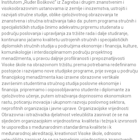
Institutom „Ruđer Bošković“ iz Zagreba i drugim znanstvenim i
visokoobrazovnim ustanovama iz zemlje i inozemstva, ustrojiti i
razvijati stručne studije, oblike cjeloživotnog obrazovanja te
znanstvena i stručna istraživanja tako da: putem programa stručnih i
specijalističkih studija činimo adekvatnu pripremu studenata u
području poslovanja i upravljanja za tržište rada i dalje studiranje,
kontinuirano jačamo kvalitetu ustrojenih stručnih i specijalističkih
diplomskih stručnih studija u područjima ekonomije i financija, kulture,
komunikologije i interdisciplinarnom području projektnog
menadžmenta, u pravcu daljnje profiliranosti i prepoznatljivosti
Visoke škole na obrazovnom tržištu; prema potrebama redefiniramo
postojeće i razvijamo nove studijske programe, prije svega u području
financijskog menadžmenta kao izravne obrazovne vertikale
završenim studentima stručnog studija poslovne ekonomije i
financija. pripremamo i osposobljavamo studente i diplomante za
cjeloživotno učenje, putem istraživanja doprinosimo ekonomskom
rastu, poticanju inovacija i ukupnom razvoju poslovnog sektora,
neprofitnih organizacija i javne uprave. Organizacijske vrijednosti:
Obrazovna i istraživačka djelatnost veleučilišta zasnivat će se na
sljedećim organizacijskim vrijednostima: kvaliteta i težnja k izvrsnosti
te usporedba s međunarodnim standardima kvalitete i k
međunarodnoj akreditaciji, kreativnost Visoke škole, odnosno
veleučilišta zasnivat će se na temeljnim vrijednostima znanstvenih