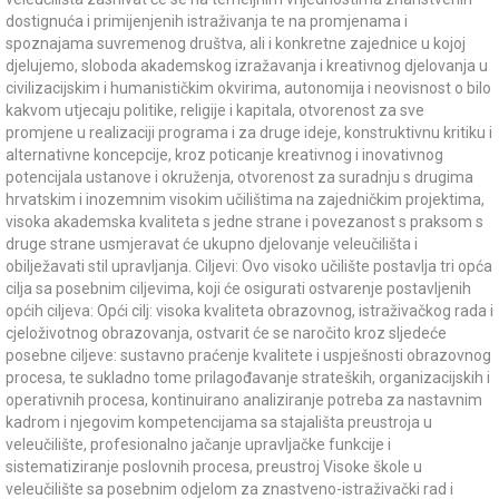
dostignuća i primijenjenih istraživanja te na promjenama i
spoznajama suvremenog društva, ali i konkretne zajednice u kojoj
djelujemo, sloboda akademskog izražavanja i kreativnog djelovanja u
civilizacijskim i humanističkim okvirima, autonomija i neovisnost o bilo
kakvom utjecaju politike, religije i kapitala, otvorenost za sve
promjene u realizaciji programa i za druge ideje, konstruktivnu kritiku i
alternativne koncepcije, kroz poticanje kreativnog i inovativnog
potencijala ustanove i okruženja, otvorenost za suradnju s drugima
hrvatskim i inozemnim visokim učilištima na zajedničkim projektima,
visoka akademska kvaliteta s jedne strane i povezanost s praksom s
druge strane usmjeravat će ukupno djelovanje veleučilišta i
obilježavati stil upravljanja. Ciljevi: Ovo visoko učilište postavlja tri opća
cilja sa posebnim ciljevima, koji će osigurati ostvarenje postavljenih
općih ciljeva: Opći cilj: visoka kvaliteta obrazovnog, istraživačkog rada i
cjeloživotnog obrazovanja, ostvarit će se naročito kroz sljedeće
posebne ciljeve: sustavno praćenje kvalitete i uspješnosti obrazovnog
procesa, te sukladno tome prilagođavanje strateških, organizacijskih i
operativnih procesa, kontinuirano analiziranje potreba za nastavnim
kadrom i njegovim kompetencijama sa stajališta preustroja u
veleučilište, profesionalno jačanje upravljačke funkcije i
sistematiziranje poslovnih procesa, preustroj Visoke škole u
veleučilište sa posebnim odjelom za znastveno-istraživački rad i