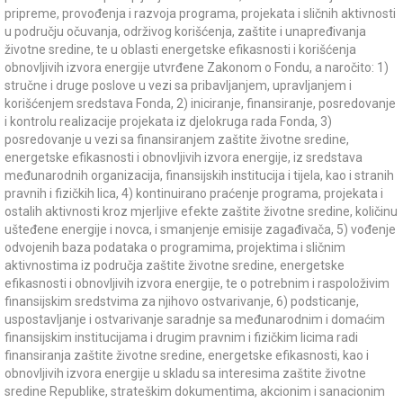
pripreme, provođenja i razvoja programa, projekata i sličnih aktivnosti
u području očuvanja, održivog korišćenja, zaštite i unapređivanja
životne sredine, te u oblasti energetske efikasnosti i korišćenja
obnovljivih izvora energije utvrđene Zakonom o Fondu, a naročito: 1)
stručne i druge poslove u vezi sa pribavljanjem, upravljanjem i
korišćenjem sredstava Fonda, 2) iniciranje, finansiranje, posredovanje
i kontrolu realizacije projekata iz djelokruga rada Fonda, 3)
posredovanje u vezi sa finansiranjem zaštite životne sredine,
energetske efikasnosti i obnovljivih izvora energije, iz sredstava
međunarodnih organizacija, finansijskih institucija i tijela, kao i stranih
pravnih i fizičkih lica, 4) kontinuirano praćenje programa, projekata i
ostalih aktivnosti kroz mjerljive efekte zaštite životne sredine, količinu
ušteđene energije i novca, i smanjenje emisije zagađivača, 5) vođenje
odvojenih baza podataka o programima, projektima i sličnim
aktivnostima iz područja zaštite životne sredine, energetske
efikasnosti i obnovljivih izvora energije, te o potrebnim i raspoloživim
finansijskim sredstvima za njihovo ostvarivanje, 6) podsticanje,
uspostavljanje i ostvarivanje saradnje sa međunarodnim i domaćim
finansijskim institucijama i drugim pravnim i fizičkim licima radi
finansiranja zaštite životne sredine, energetske efikasnosti, kao i
obnovljivih izvora energije u skladu sa interesima zaštite životne
sredine Republike, strateškim dokumentima, akcionim i sanacionim