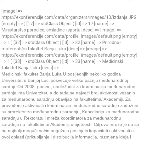
[image] =>
https://ekonferencije.com/data/organizers/images/13/izdanja.JPG
[empty] => ) [17] => stdClass Object ( [id] => 17 [name] =>
Ministarstvo porodice, omladine i sporta [desc] => [image] =>
https://ekonferencije.com/data/profile_images/default.png [empty]
=> 1 ) [32] => stdClass Object ( [id] => 32 [name] => Prirodno-
matematički fakultet Banja Luka [desc] => [image] =>
https://ekonferencije.com/data/profile_images/default.png [empty]
=> 1 ) [33] => stdClass Object ( [id] => 33 [name] => Medicinski
fakultet Banja Luka [desc] =>
Medicinski fakultet Banja Luka U posljednjih nekoliko godina
Univerzitet u Banjoj Luci posvećuje veliku pažnju međunarodnoj
sardnji. Od 2008. godine, nadležnost za koordinaciju međunarodne
sardnje ima Univerzitet, a do tada se najveći broj aktivnosti vezanih
za međunarodnu saradnju obavljao na fakultetima/ Akademiji. Za
provođenje aktivnosti i koordinacije međunarodne saradnje zaduženi
su prorektor za međunarodnu saradnju, Kancelarija za međunarodnu
saradnju u Rektoratu i mreža koordinatora za međunarodnu
saradnju na fakultetima/ Akademiji umjetnosti. Cilj ove mreže je da se
na najbolji mogući način angažuju postojeći kapaciteti i aktivnosti u
ovoj oblasti (prikupljanje i distribucija informacija, razmjena ideja i