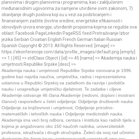
planovima i drugim planovima i programima, kao i zaključenim
međunarodnim ugovorima za namjene utvrđene ovim zakonom, 7)
obavljanje drugih poslova koji su u vezi sa podsticanjem i
finansiranjem zaštite životne sredine, energetske efikasnosti i
obnovljivih izvora energije, utvrđenih propisima kojima se reguliše ova
oblast. Facebook PageLinkedin PageRSS feed Pretraživanje Izbor
jezika Serbian Croatian English French German Italian Russian
Spanish Copyright © 2013. All Rights Reserved. [image] =>
https://ekonferencije.com/data/profile_images/default.png [empty]
=> 1 ) [45] => stdClass Object ( [id] => 45 [name] => Akademija nauka i
umjetnosti Republike Srpske [desc] =>
Akademija nauka i umjetnosti Republike Srpske osnovana je 1996.
godine kao najviša naučna, umjetnička, radna i reprezentativna
ustanova u Republici Srpskoj sa zadatkom da razvija i podstiče
nauku i unapređuje umjetničku djelatnost. Te zadatke i ciljeve
Akademije ostvaruje 46 člana Akademije (redovni, dopisni i inostrani
članovi) raspoređeni u četiri odjeljenja: Odjeljenje društvenih nauka
Odjeljenje za književnost i umjetnost, Odjeljenje prirodno-
matematičkih i tehničkih nauka i Odjeljenje medicinskih nauka.
Akademija ima veći broj odbora, centara i instituta kao radnih tijela u
kojima je angažovano oko 150 naučnih radnika, univerzitetskih
profesora, istraživača i drugih stručnjaka. Želeći da svoj rad učinimo
dostupnim što širem krugu zainteresovanih uspostavili smo ovu