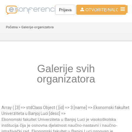
SR - LAT
Prijava
OTVORITE NALOG
Početna
> Galerije-organizatora
Galerije svih
organizatora
Array ( [3] => stdClass Object ( [id] => 3 [name] => Ekonomski fakultet
Univerziteta u Banjoj Luci [desc] =>
Ekonomski fakultet Univerziteta u Banjoj Luci je visokoškolska
institucija čija je osnovna djelatnost naučno-nastavni i naučno-
istraživački rad. Ekonomski fakultet u Banjoj Luci osnovan je