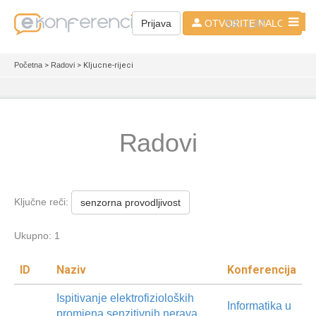
SR - LAT
Prijava
OTVORITE NALOG
Početna
>
Radovi
> Kljucne-rijeci
Radovi
Ključne reči:
senzorna provodljivost
Ukupno: 1
ID
Naziv
Konferencija
Ispitivanje elektrofizioloških
Informatika u
promjena senzitivnih nerava