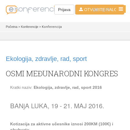
SR - LAT
Prijava
OTVORITE NALOG
Početna
>
Konferencije
> Konferencija
Ekologija, zdravlje, rad, sport
OSMI MEĐUNARODNI KONGRES
Kratki naziv:
Ekologija, zdravlje, rad, sport 2016
BANjA LUKA, 19 - 21. MAJ 2016.
Kotizacija za aktivne učesnike iznosi 200KM (100€) i
obuhvata
: