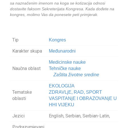
sa naznačenim imenom na koga se kotizacija odnosi
dostavite faksom Sekreterijata Kongresa. Kada dođete na
kongres, molimo Vas da ponesete peti primjerak.
Tip
Kongres
Karakter skupa
Međunarodni
Medicinske nauke
Naučna oblast
Tehničke nauke
Zaštita životne sredine
EKOLOGIJA
Tematske
ZDRAVLjE, RAD, SPORT
oblasti
VASPITANjE I OBRAZOVANjE U
HHI VIJEKU
Jezici
English, Serbian, Serbian-Latin,
Podrazumjevani