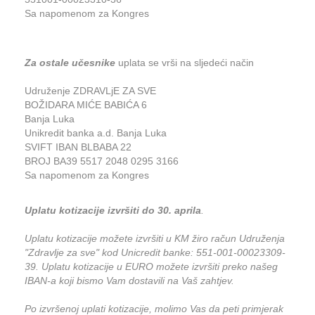
Sa napomenom za Kongres
Za ostale učesnike
uplata se vrši na sljedeći način
Udruženje ZDRAVLjE ZA SVE
BOŽIDARA MIĆE BABIĆA 6
Banja Luka
Unikredit banka a.d. Banja Luka
SVIFT IBAN BLBABA 22
BROJ BA39 5517 2048 0295 3166
Sa napomenom za Kongres
Uplatu kotizacije izvršiti do 30. aprila
.
Uplatu kotizacije možete izvršiti u KM žiro račun Udruženja
"Zdravlje za sve" kod Unicredit banke: 551-001-00023309-
39. Uplatu kotizacije u EURO možete izvršiti preko našeg
IBAN-a koji bismo Vam dostavili na Vaš zahtjev.
Po izvršenoj uplati kotizacije, molimo Vas da peti primjerak