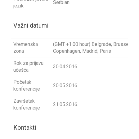
Serbian
jezik
Važni datumi
Vremenska
(GMT +1:00 hour) Belgrade, Brussels,
zona
Copenhagen, Madrid, Paris
Rok za prijavu
30.04.2016.
učešća
Početak
20.05.2016.
konferencije
Završetak
21.05.2016.
konferencije
Kontakti