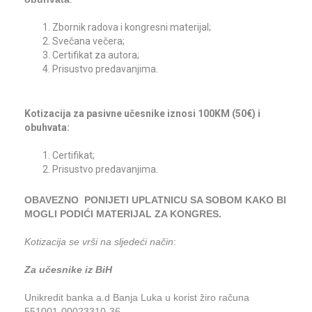
Zbornik radova i kongresni materijal;
Svečana večera;
Certifikat za autora;
Prisustvo predavanjima.
Kotizacija za pasivne učesnike iznosi 100KM (50€) i
obuhvata:
Certifikat;
Prisustvo predavanjima.
OBAVEZNO PONIJETI UPLATNICU SA SOBOM KAKO BI
MOGLI PODIĆI MATERIJAL ZA KONGRES.
Kotizacija se vrši na sljedeći način
:
Za učesnike iz BiH
Unikredit banka a.d Banja Luka u korist žiro računa
551001-00023310-36