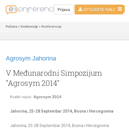
SR - LAT
Prijava
OTVORITE NALOG
Početna
>
Konferencije
> Konferencija
Agrosym Jahorina
V Međunarodni Simpozijum
"Agrosym 2014"
Kratki naziv:
Agrosym 2014
Jahorina, 25-28 Septembar 2014, Bosna i Hercegovina
Jahorina, 25-28 Septembar 2014, Bosna i Hercegovina