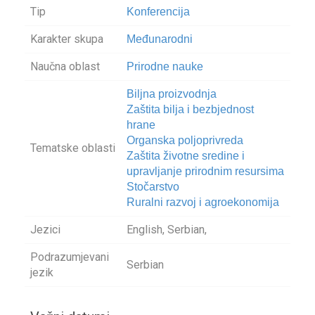
Tip
Konferencija
Karakter skupa
Međunarodni
Naučna oblast
Prirodne nauke
Biljna proizvodnja
Zaštita bilja i bezbjednost
hrane
Organska poljoprivreda
Tematske oblasti
Zaštita životne sredine i
upravljanje prirodnim resursima
Stočarstvo
Ruralni razvoj i agroekonomija
Jezici
English, Serbian,
Podrazumjevani
Serbian
jezik