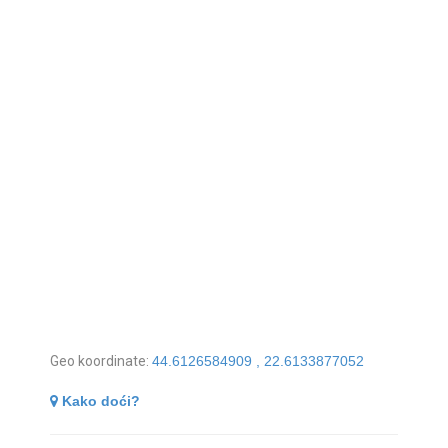
Geo koordinate:
44.6126584909 , 22.6133877052
Kako doći?