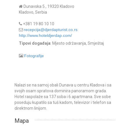
Dunavska 5 , 19320 Kladovo
Kladovo, Serbia
+381 19 80 10 10
recepcija@djerdapturist.co.rs
http://www.hoteldjerdap.com/
Tipovi događaja
: Mjesto održavanja, Smještaj
Fotografije
Nalazi se na samoj obali Dunava u centru Kladova i sa
svojih osam spratova dominira panoramom grada.
Hotel raspolaže sa 137 soba i 6 apartmana. Sve sobe
poseduju kupatilo sa tuš kadom, televizor i telefon sa
direktnom linijom.
Mapa