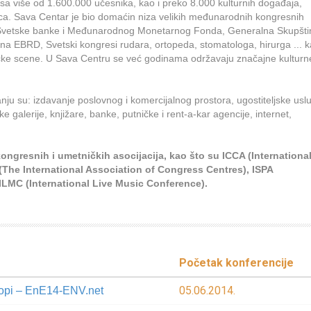
sa više od 1.600.000 učesnika, kao i preko 8.000 kulturnih događaja,
aca. Sava Centar je bio domaćin niza velikih međunarodnih kongresnih
Svetske banke i Međunarodnog Monetarnog Fonda, Generalna Skupšti
a EBRD, Svetski kongresi rudara, ortopeda, stomatologa, hirurga ... k
čke scene. U Sava Centru se već godinama održavaju značajne kulturn
nju su: izdavanje poslovnog i komercijalnog prostora, ugostiteljske usl
ke galerije, knjižare, banke, putničke i rent-a-kar agencije, internet,
ngresnih i umetničkih asocijacija, kao što su ICCA (Internationa
The International Association of Congress Centres), ISPA
, ILMC (International Live Music Conference).
Početak konferencije
05.06.2014.
ropi – EnE14-ENV.net