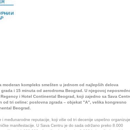
lja moderan kompleks smešten u jednom od najlepših delova
a grada i 15 minuta od aerodroma Beograd. U njegovoj neposredn
tt Regency i Hotel Continental Beograd, koji zajedno sa Sava Cent
en od tri celine: poslovna zgrada – objekat "A", velika kongresno
inental Beograd.
i međunarodne reputacije, koji više od tri decenije uspešno organizuj
čke manifestacije. U Sava Centru je do sada održano preko 8.000