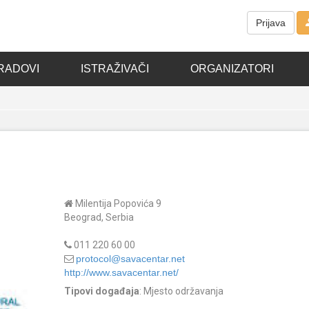
Prijava
RADOVI
ISTRAŽIVAČI
ORGANIZATORI
Milentija Popovića 9
Beograd, Serbia
011 220 60 00
protocol@savacentar.net
http://www.savacentar.net/
Tipovi događaja
: Mjesto održavanja