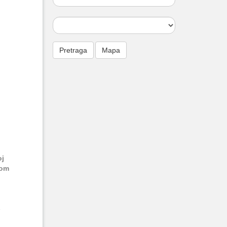
oj
rom
e