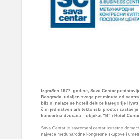
Izgrađen 1977. godine, Sava Centar predstav
Beograda, udaljen svega pet minuta od centr
blizini nalaze se hoteli deluxe kategorije Hya
čini jedinstven arhitektonski prostor sastavlj
koncertna dvorana – objekat "B" i Hotel Cont
Sava Centar je savremeni centar izuzetne domaće 
najveće međunarodne kongresne skupove i umetni