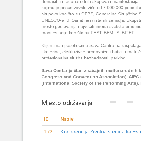
domaćih i međunarodnih skupova i manifestacija, 
kojima je prisustvovalo više od 7.000.000 posetil
skupova kao što su OEBS, Generalna Skupština 
UNESCO-a, 9. Samit nesvrstanih zemalja, Skupštin
mesto gostovanja najvećih imena svetske umetni
manifestacije kao što su FEST, BEMUS, BITEF …
Klijentima i posetiocima Sava Centra na raspolaga
i ketering, ekskluzivne prodavnice i butici, umetnič
profesionalna služba bezbednosti, parking...
Sava Centar je član značajnih međunarodnih ko
Congress and Convention Association), AIPC (
(International Society of the Performing Arts)
Mjesto održavanja
ID
Naziv
172
Konferencija Životna sredina ka Ev