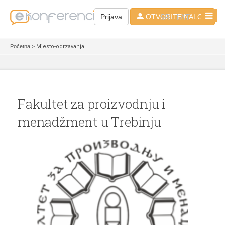
SR - LAT
Prijava
OTVORITE NALOG
Početna
> Mjesto-odrzavanja
Fakultet za proizvodnju i
menadžment u Trebinju