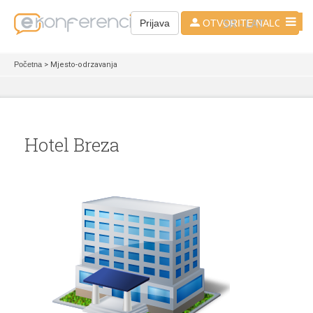
SR - LAT
Prijava
OTVORITE NALOG
Početna
> Mjesto-odrzavanja
Hotel Breza