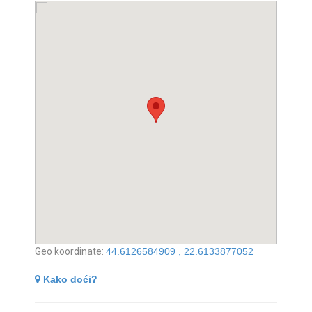
Geo koordinate:
44.6126584909 , 22.6133877052
Kako doći?