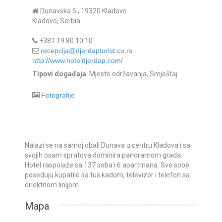
Dunavska 5 , 19320 Kladovo
Kladovo, Serbia
+381 19 80 10 10
recepcija@djerdapturist.co.rs
http://www.hoteldjerdap.com/
Tipovi događaja
: Mjesto održavanja, Smještaj
Fotografije
Nalazi se na samoj obali Dunava u centru Kladova i sa
svojih osam spratova dominira panoramom grada.
Hotel raspolaže sa 137 soba i 6 apartmana. Sve sobe
poseduju kupatilo sa tuš kadom, televizor i telefon sa
direktnom linijom.
Mapa