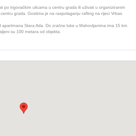
i po trgovačkim ulicama u centru grada ili uživati u organiziranim
ntru grada. Gostima je na raspolaganju rafting na rijeci Vrbas.
 od apartmana Stara Ada. Do zračne luke u Mahovljanima ima 15 km.
aljeni su 100 metara od objekta.