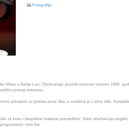
Fotografije
ke Vrbas u Banja Luci. Obuhvaćaju poznati restoran otvoren 1956. god
bežični pristup internetu.
ornom prirodom uz potoke pune riba, a uređena je u etno stilu. Komplek
šilo za kosu i besplatne toaletne potrepštine. Sobe obuhvaćaju pogled
m programima i mini bar.