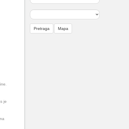
ine.
s je
 na