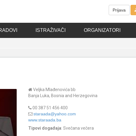
Prijava
RADOVI
ISTRAŽIVAČI
ORGANIZATORI
Veljka Mlađenovića bb
Banja Luka, Bosnia and Herzegovina
00 387 51 456 400
staraada@yahoo.com
www.staraada.ba
Tipovi događaja
: Svečana večera