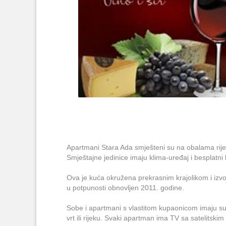
Apartmani Stara Ada smješteni su na obalama rije
Smještajne jedinice imaju klima-uređaj i besplatni 
Ova je kuća okružena prekrasnim krajolikom i izv
u potpunosti obnovljen 2011. godine.
Sobe i apartmani s vlastitom kupaonicom imaju su
vrt ili rijeku. Svaki apartman ima TV sa satelitski