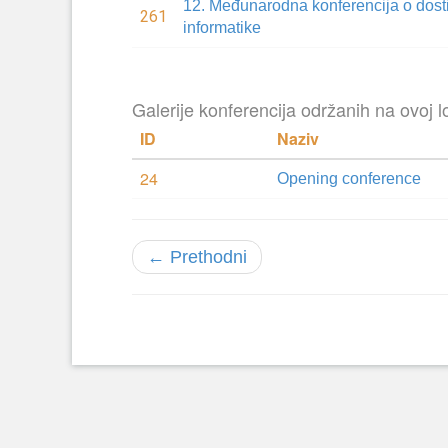
12. Međunarodna konferencija o dosti
261
informatike
Galerije konferencija održanih na ovoj lo
ID
Naziv
24
Opening conference
← Prethodni