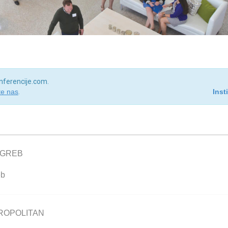
onferencije.com.
te nas
.
Inst
AGREB
eb
ROPOLITAN