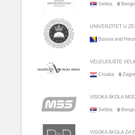
Serbia
Beogr
UNIVERZITET U ZE
Bosnia and Herz
VELEUčILIšTE VEL
Croatia
Zagr
VISOKA šKOLA MOD
Serbia
Beogr
VISOKA šKOLA ZA