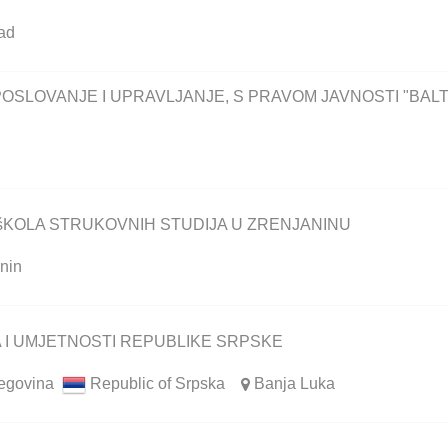
ad
POSLOVANJE I UPRAVLJANJE, S PRAVOM JAVNOSTI "BAL
 šKOLA STRUKOVNIH STUDIJA U ZRENJANINU
nin
 I UMJETNOSTI REPUBLIKE SRPSKE
egovina
Republic of Srpska
Banja Luka