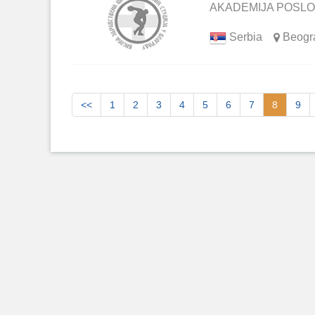
AKADEMIJA POSLO
Serbia
Beogr
<<
1
2
3
4
5
6
7
8
9