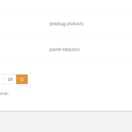
predrag-zivkovic
pavle-stepanic
9
10
11
aciju