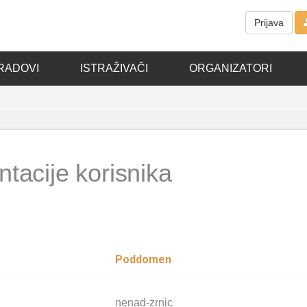
Prijava
RADOVI
ISTRAŽIVAČI
ORGANIZATORI
tacije korisnika
Poddomen
nenad-zrnic