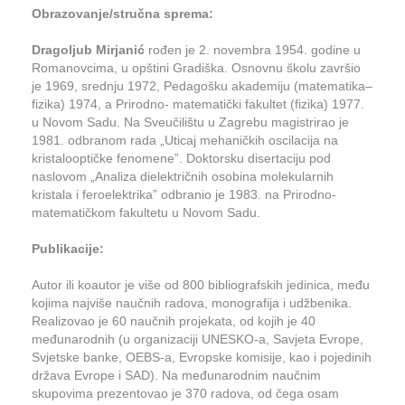
Obrazovanje/stručna sprema:
Dragoljub Mirjanić
rođen je 2. novembra 1954. godine u
Romanovcima, u opštini Gradiška. Osnovnu školu završio
je 1969, srednju 1972, Pedagošku akademiju (matematika–
fizika) 1974, a Prirodno- matematički fakultet (fizika) 1977.
u Novom Sadu. Na Sveučilištu u Zagrebu magistrirao je
1981. odbranom rada „Uticaj mehaničkih oscilacija na
kristalooptičke fenomene”. Doktorsku disertaciju pod
naslovom „Analiza dielektričnih osobina molekularnih
kristala i feroelektrika” odbranio je 1983. na Prirodno-
matematičkom fakultetu u Novom Sadu.
Publikacije:
Autor ili koautor je više od 800 bibliografskih jedinica, među
kojima najviše naučnih radova, monografija i udžbenika.
Realizovao je 60 naučnih projekata, od kojih je 40
međunarodnih (u organizaciji UNESKO-a, Savjeta Evrope,
Svjetske banke, OEBS-a, Evropske komisije, kao i pojedinih
država Evrope i SAD). Na međunarodnim naučnim
skupovima prezentovao je 370 radova, od čega osam