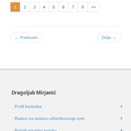
1
2
3
4
5
6
7
8
>>
← Prethodni
Dalje →
Dragoljub Mirjanić
Profil korisnika
Radovi na sistemu eKonferencije.com
Pošalji privatnu poruku