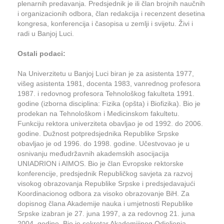
plenarnih predavanja. Predsjednik je ili član brojnih naučnih
i organizacionih odbora, član redakcija i recenzent desetina
kongresa, konferencija i časopisa u zemlji i svijetu. Živi i
radi u Banjoj Luci.
Ostali podaci:
Na Univerzitetu u Banjoj Luci biran je za asistenta 1977,
višeg asistenta 1981, docenta 1983, vanrednog profesora
1987. i redovnog profesora Tehnološkog fakulteta 1991.
godine (izborna disciplina: Fizika (opšta) i Biofizika). Bio je
prodekan na Tehnološkom i Medicinskom fakultetu.
Funkciju rektora univerziteta obavljao je od 1992. do 2006.
godine. Dužnost potpredsjednika Republike Srpske
obavljao je od 1996. do 1998. godine. Učestvovao je u
osnivanju međudržavnih akademskih asocijacija
UNIADRION i AIMOS. Bio je član Evropske rektorske
konferencije, predsjednik Republičkog savjeta za razvoj
visokog obrazovanja Republike Srpske i predsjedavajući
Koordinacionog odbora za visoko obrazovanje BiH. Za
dopisnog člana Akademije nauka i umjetnosti Republike
Srpske izabran je 27. juna 1997, a za redovnog 21. juna
2004. godine. Bio je sekretar Akademijinog Odjeljenja