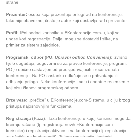
strane.
Prezenter:
osoba koja prezentuje prilog/rad na konferencije.
Iako nije obavezno, često je autor koji dostavlja rad i prezenter.
Profil:
lični podaci korisnika u EKonferencije.com-u, koji se
unose kod regostracije. Dalje, mogu se dostaviti i slike, na
primjer za sistem zajednice.
Programski odbor (PO,
Upravni odbor, Conveners
)
: izvršno
tijelo događaja; odgovorni su za pravce konferencije, program.
PO je obično sastavljen od predsjedavajućih i recenzenata
konferencije. Na PO-sastanku odlučuje se o prihvatanju ili
odbijanju priloga. Neke konferencije imaju i dodatne recenzente
koji nisu članovi programskog odbora.
Brze veze:
„prečice“ u EKonferencije.com-Sistemu, u cilju brzog
pristupa najosnovnijim funkcijama.
Registracija (Faza)
: faza konferencije u kojoj korisnici mogu da
kreiraju račune (tj. registracija novih EKonferencije.com
korisnika) i registracija aktivnosti na konferenciji (tj. registracija
za učešće na konferenciji). Tokom registracije, korisnici