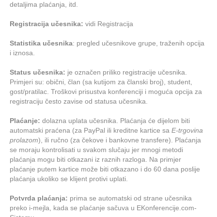
detaljima plaćanja, itd.
Registracija učesnika:
vidi Registracija
Statistika učesnika
: pregled učesnikove grupe, traženih opcija
i iznosa.
Status učesnika:
je označen priliko registracije učesnika.
Primjeri su: obični, član (sa kutijom za članski broj), student,
gost/pratilac. Troškovi prisustva konferenciji i moguća opcija za
registraciju često zavise od statusa učesnika.
Plaćanje:
dolazna uplata učesnika. Plaćanja će dijelom biti
automatski praćena (za PayPal ili kreditne kartice sa
E-trgovina
prolazom
), ili ručno (za čekove i bankovne transfere). Plaćanja
se moraju kontrolisati u svakom slučaju jer mnogi metodi
plaćanja mogu biti otkazani iz raznih razloga. Na primjer
plaćanje putem kartice može biti otkazano i do 60 dana poslije
plaćanja ukoliko se klijent protivi uplati.
Potvrda plaćanja:
prima se automatski od strane učesnika
preko i-mejla, kada se plaćanje sačuva u EKonferencije.com-