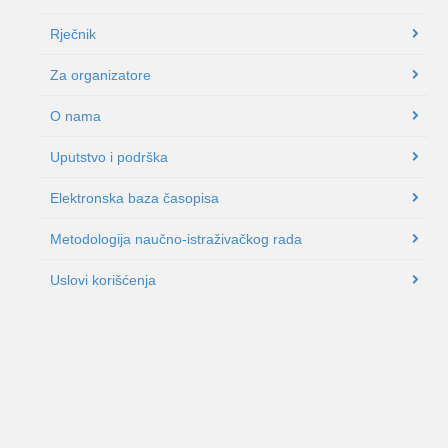
Rječnik
Za organizatore
O nama
Uputstvo i podrška
Elektronska baza časopisa
Metodologija naučno-istraživačkog rada
Uslovi korišćenja