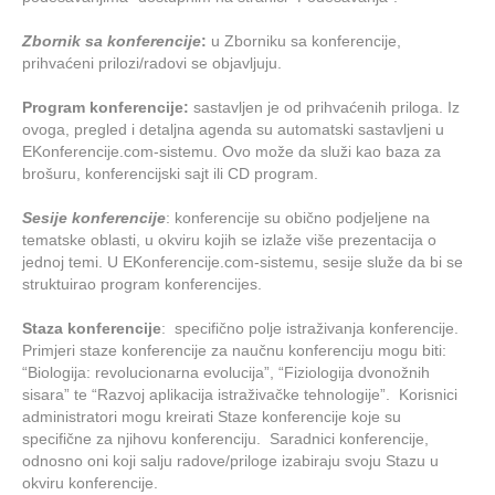
Zbornik sa konferencije
:
u Zborniku sa konferencije,
prihvaćeni prilozi/radovi se objavljuju.
Program konferencije:
sastavljen je od prihvaćenih priloga. Iz
ovoga, pregled i detaljna agenda su automatski sastavljeni u
EKonferencije.com-sistemu. Ovo može da služi kao baza za
brošuru, konferencijski sajt ili CD program.
Sesije konferencije
: konferencije su obično podjeljene na
tematske oblasti, u okviru kojih se izlaže više prezentacija o
jednoj temi. U EKonferencije.com-sistemu, sesije služe da bi se
struktuirao program konferencijes.
Staza konferencije
: specifično polje istraživanja konferencije.
Primjeri staze konferencije za naučnu konferenciju mogu biti:
“Biologija: revolucionarna evolucija”, “Fiziologija dvonožnih
sisara” te “Razvoj aplikacija istraživačke tehnologije”. Korisnici
administratori mogu kreirati Staze konferencije koje su
specifične za njihovu konferenciju. Saradnici konferencije,
odnosno oni koji salju radove/priloge izabiraju svoju Stazu u
okviru konferencije.