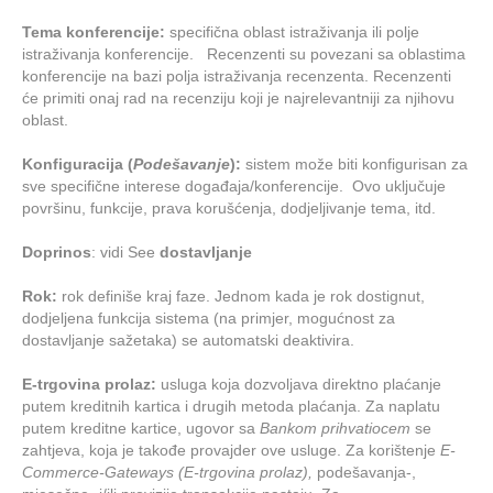
Tema konferencije:
specifična oblast istraživanja ili polje
istraživanja konferencije. Recenzenti su povezani sa oblastima
konferencije na bazi polja istraživanja recenzenta. Recenzenti
će primiti onaj rad na recenziju koji je najrelevantniji za njihovu
oblast.
Konfiguracija (
Podešavanje
):
sistem može biti konfigurisan za
sve specifične interese događaja/konferencije. Ovo uključuje
površinu, funkcije, prava korušćenja, dodjeljivanje tema, itd.
Doprinos
: vidi See
dostavljanje
Rok:
rok definiše kraj faze
. Jednom kada je rok dostignut,
dodjeljena funkcija sistema (na primjer, mogućnost za
dostavljanje sažetaka) se automatski deaktivira.
E-trgovina prolaz:
usluga koja dozvoljava direktno plaćanje
putem kreditnih kartica i drugih metoda plaćanja. Za naplatu
putem kreditne kartice, ugovor sa
Bankom prihvatiocem
se
zahtjeva, koja je takođe provajder ove usluge. Za korištenje
E-
Commerce-Gateways (E-trgovina prolaz),
podešavanja-,