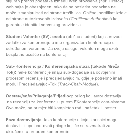
siguran prenos podataka između Web browser-a (npr. Firefox) i
web sajta je obezbjeđen, tako da se poslatim podacima ne
može izmanipulisati od strane trećih lica. Obično, sertifikat izdaje
od strane autozirovanih izdavača (
Certificate Authorities
) koji
garantuje identitet serveskog provider-a.
Student Volonter (SV): osoba
(obično student) koji sprovodi
zadatke za konferenciju u ime organizatora konferencije u
određenom veremnu. Za svoju uslugu, volonteri mogu uzeti
besplatno učešće na konferenciji.
Sub-Konferencija / Konferencijaska staza (takođe Mreža,
Tok):
neke konferencije imaju sub-događaje sa odvojenim
procesom recenzije i predsjedavajućim, gdje je potrebno imati
modul Predsjedavajući-Tok (
Track-Chair-Module
).
Dostavljanje
/Prilaganje/Prijedlog:
prilog koji autor dostavlja
na recenziju za konferenciju putem EKonferencije.com-sistema.
Ovo može, na primjer biti kompletan rad, sažetak ili poster.
Faza dostavljanja
: faza konferencije u kojoj korisnici mogu
dostaviti ili upoload-ovati priloge koji će se razmatrati za
uključenje u program konferencije.