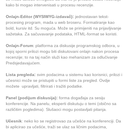
kako bi mogao intervenisati u procesu recenzije.
Onlajn-
Editor
(WYSIWYG-izdavač):
jednostavan tekst-
procesing program, mada u web broseru. Formatiranje kao
bold, kursiv itd. Su moguća. Može se primijeniti na prijavljivanje
sažetaka. Za sačuvavanje podataka, HTML-format se koristi.
Onlajn-Forum
: platforma za diskusije programskog odbora, u
kojoj sporni prilozi mogu biti diskutovani onlajn nakon procesa
recenzije; to na taj način služi kao mehanizam za odlučivanje
Predsjedavajućem.
Lista pregleda:
svim podacima u sistemu kao korisnici, prilozi i
učesnici može se pristupiti u formi liste za pregled. Ovdje
možete upravljati, filtrirati i tražiti podatke.
Panel (podijum diskusija):
forma događaja za sesiju
konferencije. Na panelu, eksperti diskutuju o temi (obično sa
različitim pogledima). Slušaoci mogu postavljati pitanja.
Učesnik
: neko ko se registrovao za učešće na konferenciji. Da
bi aplicirao za učešće, traži se ulaz sa ličnim podacima,