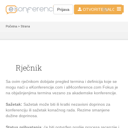
BS
Prijava
OTVORITE NALOG
Početna
> Strana
Rječnik
Sa ovim rje
čnikom dobijate pregled termina i definicija koje se
mogu naći u e
Konferencije.com i all4conference.com Fokus je
na objašnjenjima termina vezano za akademske konferencije.
Sažetak:
Sažetak može biti ili kratki nezavisni doprinos za
konferenciju ili sažetak konačnog rada. Rezime smanjene
dužine doprinosa.
Status prihvatanja
: će biti potvrđen poslije procesa recenzije i