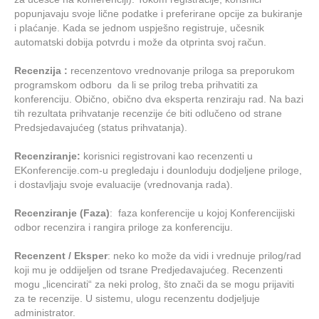
popunjavaju svoje lične podatke i preferirane opcije za bukiranje
i plaćanje. Kada se jednom uspješno registruje, učesnik
automatski dobija potvrdu i može da otprinta svoj račun.
Recenzija
:
recenzentovo vrednovanje priloga sa preporukom
programskom odboru da li se prilog treba prihvatiti za
konferenciju. Obično, obično dva eksperta renziraju rad. Na bazi
tih rezultata prihvatanje recenzije će biti odlučeno od strane
Predsjedavajućeg (status prihvatanja).
Recenziranje:
korisnici registrovani kao recenzenti u
EKonferencije.com-u pregledaju i dounloduju dodjeljene priloge,
i dostavljaju svoje evaluacije (vrednovanja rada).
Recenziranje (Faza)
: faza konferencije u kojoj Konferencijiski
odbor recenzira i rangira priloge za konferenciju.
Recenzent / Eksper
: neko ko može da vidi i vrednuje prilog/rad
koji mu je oddijeljen od tsrane Predjedavajućeg. Recenzenti
mogu „licencirati“ za neki prolog, što znači da se mogu prijaviti
za te recenzije. U sistemu, ulogu recenzentu dodjeljuje
administrator.