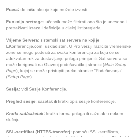
Prava:
definišu akcoje koje možete izvesti.
Funkcija pretrage:
u
česnik može filtrirati ono što je uneseno i
pretraživati izraze i definicije u cijeloj listipregleda.
Vrijeme Servera
: sistemski sat servera na koji je
EKonferencije.com uskladišten. U Pro verziji različite vremenske
zone se mogu podesiti za svaku konferenciju za koju će se
adekvatan rok za dostavljanje priloga primjeniti. Sat servera se
može korigovati na Glavnoj podešavačkoj stranici (
Main Setup
Page
), kojoj se može pristupiti preko stranice "Podešavanja"
(
Setup Page
).
Sesija:
vidi Sesije Konferencije.
Pregled sesije
: sažetak ili kratki opis sesije konferencije.
Kratki rad/sažetak
:
kratka forma priloga ili sažetak u nekom
slučaju.
SSL-sertifikat (HTTPS-transfer):
pomoću SSL-sertifikata,