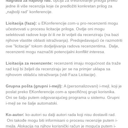
Nagrada za najbolji rad:
opcija za vrednovanje priloga preko
jedne ili više recenzija koje će predložiti konkretan prilog za
„najbolji rad“ konferencije.
Licitacija (faza):
u EKonferencije.com-u pro-recenzenti mogu
učestvovati u procesu licitacije priloga. Ovdje oni mogu
selektovati radove koje
bi
ili
ne bi
voljeli da recenziraju (na bazi
njihove vlastite oblasti istraživanja). Predsjedavajući će razmotriti
ove "licitacije" tokom dodjeljivanja radova recenzentima. Dalje,
recenzenti mogu naznačiti potencijalni
konflikt interesa
.
Licitacija za recenzente:
recenzenti imaju mogućnost da traže
rad koji bi željeli da recenziraju jer se na primjer uklapa sa
njihovom oblašću istraživanja (vidi Faza Licitacije).
Grupna pošta (grupni i-mejl):
A (personalizovani) i-mejl, koji je
poslat preko EKonferencije.com-a specifičnoj grupi korisnika.
Oni se šalju putem odgovarajućeg programa u sistemu. Grupni
i-mejl se ne šalje automatski.
Ko-autor:
ko-autori su dalji autori rada koji nisu dostavili rad.
Oni takođe mogu biti informisani o procesu recenzije putem i-
mejla. Alokacija na njihov korisnički račun je moguća putem i-