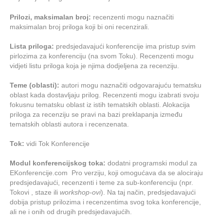
Prilozi, maksimalan broj:
recenzenti mogu naznačiti
maksimalan broj priloga koji bi oni recenzirali.
Lista priloga:
predsjedavajući konferencije ima pristup svim
pirlozima za konferenciju (na svom Toku). Recenzenti mogu
vidjeti listu priloga koja je njima dodjeljena za recenziju.
Teme (oblasti):
autori mogu naznačiti odgovarajuću tematsku
oblast kada dostavljaju prilog. Recenzenti mogu izabrati svoju
fokusnu tematsku oblast iz istih tematskih oblasti. Alokacija
priloga za recenziju se pravi na bazi preklapanja između
tematskih oblasti autora i recenzenata.
Tok:
vidi Tok Konferencije
Modul konferencijskog toka:
dodatni programski modul za
EKonferencije.com Pro verziju, koji omogućava da se alociraju
predsjedavajući, recenzenti i teme za sub-konferenciju (npr.
Tokovi , staze ili
workshop-ovi
). Na taj način, predsjedavajući
dobija pristup prilozima i recenzentima svog toka konferencije,
ali ne i onih od drugih predsjedavajućih.