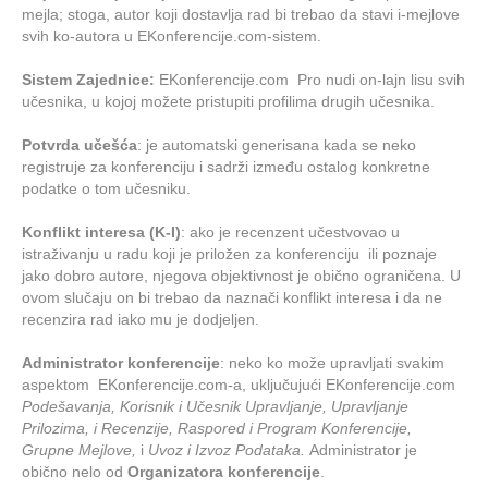
mejla; stoga, autor koji dostavlja rad bi trebao da stavi i-mejlove
svih ko-autora u EKonferencije.com-sistem.
Sistem Zajednice:
EKonferencije.com Pro nudi on-lajn lisu svih
učesnika, u kojoj možete pristupiti profilima drugih učesnika.
Potvrda učešća
: je automatski generisana kada se neko
registruje za konferenciju i sadrži između ostalog konkretne
podatke o tom učesniku.
Konflikt interesa (K-I)
: ako je recenzent učestvovao u
istraživanju u radu koji je priložen za konferenciju ili poznaje
jako dobro autore, njegova objektivnost je obično ograničena. U
ovom slučaju on bi trebao da naznači konflikt interesa i da ne
recenzira rad iako mu je dodjeljen.
Administrator konferencije
: neko ko može upravljati svakim
aspektom EKonferencije.com-a, uključujući EKonferencije.com
Podešavanja, Korisnik i Učesnik Upravljanje, Upravljanje
Prilozima, i Recenzije, Raspored i Program Konferencije,
Grupne Mejlove,
i
Uvoz i Izvoz Podataka.
Administrator je
obično nelo od
Organizatora konferencije
.