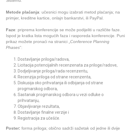
Sistemu.
Metode plaćanja
: učesnici mogu izabrati metod plaćanja; na
primjer, kreditne kartice, onlajn bankarstvi, ili PayPal.
Faze
: priprema konferencije se može podijeliti u različite faze.
Ispod je kratka lista mogućih faza i rasporeda konferencije. Puni
prikaz možete pronaći na stranici „
Conference Planning
Phases
“:
Dostavljanje priloga/radova,
Licitacija potencijalnih recenzenata za priloge/radove,
Dodjeljivanje priloga/rada recenzentu,
Recenzija priloga od strane recenzenta,
Diskusija oko prihvatanja ili odbijanja od strane
progmarskog odbora,
Sastanak progmarskog odbora u vezi odluke o
prihvatanju,
Objavljivanje rezultata,
Dostavljanje finalne verzije i
Registracija za učešće.
Poster:
forma priloga; obično sadrži sažetak od jedne ili dvije