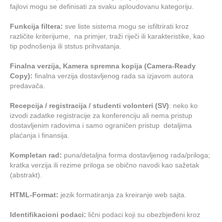
fajlovi mogu se definisati za svaku aploudovanu kategoriju.
Funkcija filtera:
sve liste sistema mogu se isfiltrirati kroz
različite kriterijume, na primjer, traži riječi ili karakteristike, kao
tip podnošenja ili ststus prihvatanja.
Finalna verzija, Kamera spremna kopija (Camera-Ready
Copy):
finalna verzija dostavljenog rada sa izjavom
autora
predavača.
Recepcija / registracija / studenti volonteri (SV)
: neko ko
izvodi zadatke registracije za konferenciju ali nema pristup
dostavljenim radovima i samo ograničen pristup detaljima
plaćanja i finansija.
Kompletan rad:
puna/detaljna forma dostavljenog rada/priloga;
kratka verzija ili rezime priloga se obično navodi kao sažetak
(abstrakt).
HTML-Format:
jezik formatiranja za kreiranje web sajta.
Identifikacioni podaci:
lični podaci koji su obezbjeđeni kroz