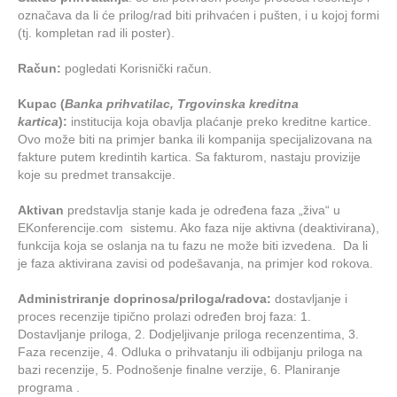
označava da li će prilog/rad biti prihvaćen i pušten, i u kojoj formi
(tj. kompletan rad ili poster).
Račun:
pogledati Korisnički račun.
Kupac (
Banka prihvatilac, Trgovinska kreditna
kartica
):
institucija koja obavlja plaćanje preko kreditne kartice.
Ovo može biti na primjer banka ili kompanija specijalizovana na
fakture putem kredintih kartica. Sa fakturom, nastaju provizije
koje su predmet transakcije.
Aktivan
predstavlja stanje kada je određena faza „živa“ u
EKonferencije.com sistemu. Ako faza nije aktivna (deaktivirana),
funkcija koja se oslanja na tu fazu ne može biti izvedena. Da li
je faza aktivirana zavisi od podešavanja, na primjer kod rokova.
Administriranje doprinosa/priloga/radova:
dostavljanje i
proces recenzije tipično prolazi određen broj faza: 1.
Dostavljanje priloga, 2. Dodjeljivanje priloga recenzentima, 3.
Faza recenzije, 4. Odluka o prihvatanju ili odbijanju priloga na
bazi recenzije, 5. Podnošenje finalne verzije, 6. Planiranje
programa .