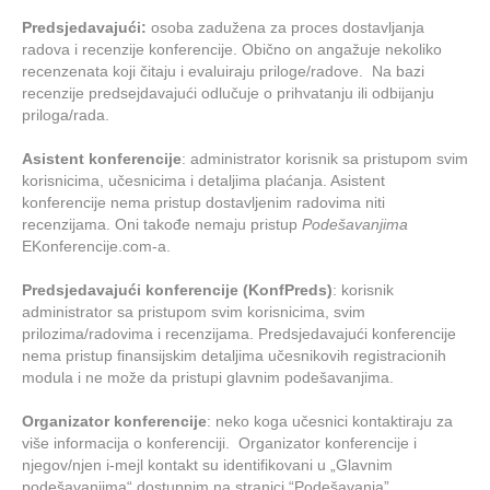
Predsjedavajući:
osoba zadužena za proces dostavljanja
radova i recenzije konferencije. Obično on angažuje nekoliko
recenzenata koji čitaju i evaluiraju priloge/radove. Na bazi
recenzije predsejdavajući odlučuje o prihvatanju ili odbijanju
priloga/rada.
Asistent konferencije
: administrator korisnik sa pristupom svim
korisnicima, učesnicima i detaljima plaćanja. Asistent
konferencije nema pristup dostavljenim radovima niti
recenzijama. Oni takođe nemaju pristup
Podešavanjima
EKonferencije.com-a.
Predsjedavajući konferencije (KonfPreds)
: korisnik
administrator sa pristupom svim korisnicima, svim
prilozima/radovima i recenzijama. Predsjedavajući konferencije
nema pristup finansijskim detaljima učesnikovih registracionih
modula i ne može da pristupi glavnim podešavanjima.
Organizator konferencije
: neko koga učesnici kontaktiraju za
više informacija o konferenciji. Organizator konferencije i
njegov/njen i-mejl kontakt su identifikovani u „Glavnim
podešavanjima“ dostupnim na stranici “Podešavanja”.