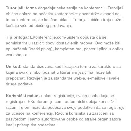
Tutorijali:
forma događaja neke sesije na konferenciji
. Tutorijali
obično dolaze na početku konferencije: govor drže eksperi na
temu konferencijske kritične oblasti. Tutorijali obično traju duže i
koštaju više od običnog predavanja.
Tip priloga:
EKonferencije.com-Sistem dopušta da se
administriraju različiti tipovi dostavljenih radova. Ovo može biti
np. sažetak (kratki prilog), kompletan rad, poster i pilog u obliku
workshop-a.
Unikod:
standardizovana kodifikacijska forma za karaktere sa
kojima svaki simbol poznat u literarnim jezicima može biti
prepoznat. Razvijen je za standarde web-a, e-mailove i svake
druge podatke
Korisnički račun:
nakon registracije, svaka osoba koja se
registruje u EKonferencije.com automatski dobija korisnički
račun. Tu on može da podešava svoje podatke i da se registruje
za učešće na konferenciji. Računi korisnika su zaštićeni sa
pasvordom i samo autorizovane osobe od strane organizatora
imaju pristup tim podacima.