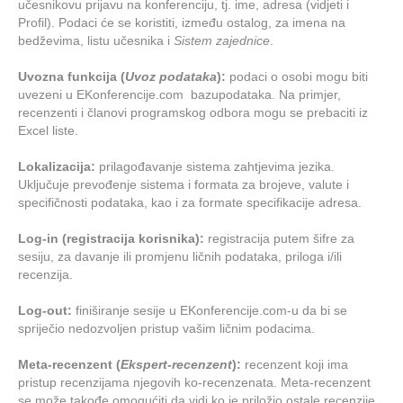
učesnikovu prijavu na konferenciju, tj. ime, adresa (vidjeti i
Profil). Podaci će se koristiti, između ostalog, za imena na
bedževima, listu učesnika i
Sistem zajednice
.
Uvozna funkcija (
Uvoz podataka
):
podaci o osobi mogu biti
uvezeni u EKonferencije.com bazupodataka. Na primjer,
recenzenti i članovi programskog odbora mogu se prebaciti iz
Excel liste.
Lokalizacija:
prilagođavanje sistema zahtjevima jezika.
Uključuje prevođenje sistema i formata za brojeve, valute i
specifičnosti podataka, kao i za formate specifikacije adresa.
Log-in (registracija korisnika):
registracija putem šifre za
sesiju, za davanje ili promjenu ličnih podataka, priloga i/ili
recenzija.
Log-out:
finiširanje sesije u EKonferencije.com-u da bi se
spriječio nedozvoljen pristup vašim ličnim podacima.
Meta-recenzent (
Ekspert-recenzent
):
recenzent koji ima
pristup recenzijama njegovih ko-recenzenata. Meta-recenzent
se može takođe omogućiti da vidi ko je priložio ostale recenzije