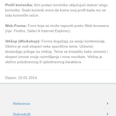
Profil korisnika:
lični podaci korisnika uključujući
status/ ulogu
korisnika. Svaki korisnik mora da kreira svoj profil kada mu se
izda korisnički račun.
Web-Forma:
Form koja se može napuniti preko Web-browsera
(npr. Firefox, Safari ili Internet Explorer).
Vrkšop (
Workshop
):
Forma dogažaja za sesiju konferencije.
Obično je vodi ekspert neke specifične teme. Učesnici
dostavljaju priloge na vrkšop. Teme se kristališu kako učesnici i
ekspert iznose svoja razmišljanja i nove rezultate. Vrkšop je
obično poludnevnog ili cjelodnevnog karaktera.
Datum: 15.01.2014.
Reference
Dobrodošli