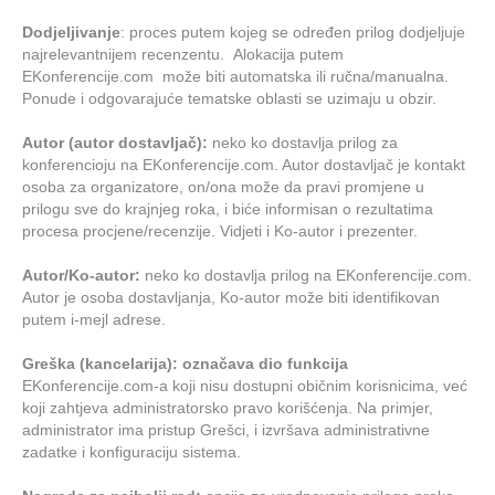
Dodjeljivanje
: proces putem kojeg se određen prilog dodjeljuje
najrelevantnijem recenzentu. Alokacija putem
EKonferencije.com može biti automatska ili ručna/manualna.
Ponude i odgovarajuće tematske oblasti se uzimaju u obzir.
Autor (autor dostavljač):
neko ko dostavlja prilog za
konferencioju na EKonferencije.com. Autor dostavljač je kontakt
osoba za organizatore, on/ona može da pravi promjene u
prilogu sve do krajnjeg roka, i biće informisan o rezultatima
procesa procjene/recenzije. Vidjeti i Ko-autor i prezenter.
Autor/Ko-autor:
neko ko dostavlja prilog na EKonferencije.com.
Autor je osoba dostavljanja, Ko-autor može biti identifikovan
putem i-mejl adrese.
Greška (kancelarija): označava dio funkcija
EKonferencije.com-a koji nisu dostupni običnim korisnicima, već
koji zahtjeva administratorsko pravo korišćenja. Na primjer,
administrator ima pristup Grešci, i izvršava administrativne
zadatke i konfiguraciju sistema.