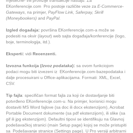
mjesečne- i/ili provizije transakcije nastaju. Za
EKonferencije.com Pro postoje različite veze za
E-Commerce-
Gateways
, na primjer,
PayFlow Link, Saferpay, Skrill
(Moneybookers)
and
PayPal
.
Izgled događaja:
površina EKonferencije.com-a može se
podesiti na okvir (
layout
) web sajta događaja/konferencije (logo,
boje, terminologija, itd.).
Eksperti:
vidi
Recenzenti.
Izvozna funkcija (
Izvoz podataka
):
sa ovom funkciojom
podaci mogu biti izvezeni iz EKonferencije.com-bazepodataka i
dalje procesuirani u Office-aplikacijama. Formati: XML, Excel,
CSV.
Tip fajla
: specifičan format fajla za koji će dostavljanje biti
potvrđeno EKonferencije.com-u. Na primjer, korisnici mogu
dostaviti MS Word fajlove (sa doc ili docx ekstenzijom), Acrobat
Portable Document dokumente (sa pdf ekstenzijom), ili slike (sa
gif ili jpg ekstenzijom). Defaultni tipovi se identifikuju na Glavnoj
podešavačkoj stranici (main Setup page) kojoj se može pristupiti
sa Podešavanje stranice (Settings page). U Pro versiji arbitrarni