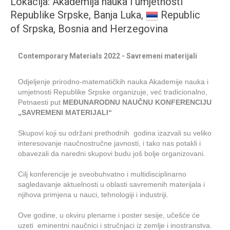
Lokacija: Akademija nauka i umjetnosti
Republike Srpske, Banja Luka,
Republic
of Srpska, Bosnia and Herzegovina
Contemporary Materials 2022 - Savremeni materijali
Odjeljenje prirodno-matematičkih nauka Akademije nauka i
umjetnosti Republike Srpske organizuje, već tradicionalno,
Petnaesti put
MEĐUNARODNU NAUČNU KONFERENCIJU
„SAVREMENI MATERIJALI“
Skupovi koji su održani prethodnih godina izazvali su veliko
interesovanje naučnostručne javnosti, i tako nas potakli i
obavezali da naredni skupovi budu još bolje organizovani.
Cilj konferencije je sveobuhvatno i multidisciplinarno
sagledavanje aktuelnosti u oblasti savremenih materijala i
njihova primjena u nauci, tehnologiji i industriji.
Ove godine, u okviru plenarne i poster sesije, učešće će
uzeti eminentni naučnici i stručnjaci iz zemlje i inostranstva.