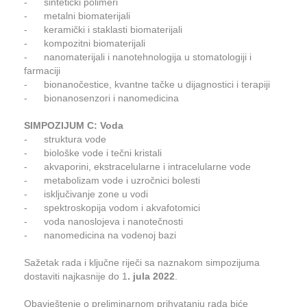
- sintetički polimeri
- metalni biomaterijali
- keramički i staklasti biomaterijali
- kompozitni biomaterijali
- nanomaterijali i nanotehnologija u stomatologiji i
farmaciji
- bionanočestice, kvantne tačke u dijagnostici i terapiji
- bionanosenzori i nanomedicina
SIMPOZIJUM C: Voda
- struktura vode
- biološke vode i tečni kristali
- akvaporini, ekstracelularne i intracelularne vode
- metabolizam vode i uzročnici bolesti
- isključivanje zone u vodi
- spektroskopija vodom i akvafotomici
- voda nanoslojeva i nanotečnosti
- nanomedicina na vodenoj bazi
Sažetak rada i ključne riječi sa naznakom simpozijuma
dostaviti najkasnije do 1
. jula 2022
.
Obavještenje o preliminarnom prihvatanju rada biće