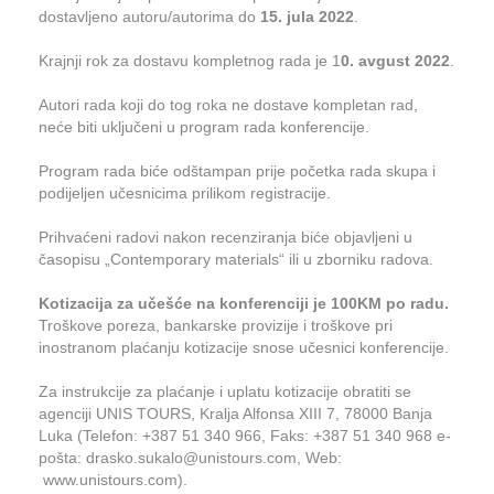
dostavljeno autoru/autorima do
15.
jula
2022
.
Krajnji rok za dostavu kompletnog rada je 1
0. avgust 2022
.
Autori rada koji do tog roka ne dostave kompletan rad,
neće biti uključeni u program rada konferencije.
Program rada biće odštampan prije početka rada skupa i
podijeljen učesnicima prilikom registracije.
Prihvaćeni radovi nakon recenziranja biće objavljeni u
časopisu „Contemporary materials“ ili u zborniku radova.
Kotizacija za učešće na konferenciji je 100KM po radu.
Troškove poreza, bankarske provizije i troškove pri
inostranom plaćanju kotizacije snose učesnici konferencije.
Za instrukcije za plaćanje i uplatu kotizacije obratiti se
agenciji UNIS TOURS, Kralja Alfonsa XIII 7, 78000 Banja
Luka (Telefon: +387 51 340 966, Faks: +387 51 340 968 e-
pošta: drasko.sukalo@unistours.com, Web:
www.unistours.com).