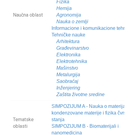
Fizika
Hemija
Naučna oblast
Agronomija
Nauka o zemlji
Informacione i komunikacione tehnolog
Tehničke nauke
Arhitektura
Građevinarstvo
Elektronika
Elektrotehnika
Mašinstvo
Metalurgija
Saobraćaj
Inženjering
Zaštita životne sredine
SIMPOZIJUM A - Nauka o materijalima
kondenzovane materije i fizika čvrstog
Tematske
stanja
oblasti
SIMPOZIJUM B - Biomaterijali i
nanomedicina