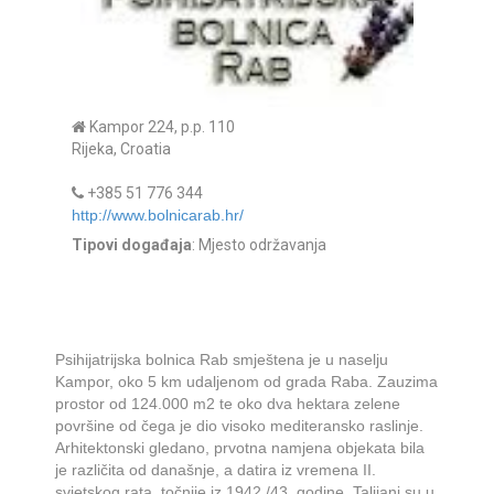
Kampor 224, p.p. 110
Rijeka, Croatia
+385 51 776 344
http://www.bolnicarab.hr/
Tipovi događaja
: Mjesto održavanja
Psihijatrijska bolnica Rab smještena je u naselju
Kampor, oko 5 km udaljenom od grada Raba. Zauzima
prostor od 124.000 m2 te oko dva hektara zelene
površine od čega je dio visoko mediteransko raslinje.
Arhitektonski gledano, prvotna namjena objekata bila
je različita od današnje, a datira iz vremena II.
svjetskog rata, točnije iz 1942./43. godine. Talijani su u