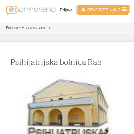
BS
Prijava
OTVORITE NALOG
Početna
> Mjesto-odrzavanja
Psihijatrijska bolnica Rab