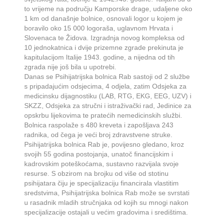
to vrijeme na području Kamporske drage, udaljene oko
1 km od današnje bolnice, osnovali logor u kojem je
boravilo oko 15 000 logoraša, uglavnom Hrvata i
Slovenaca te Židova. Izgradnja novog kompleksa od
10 jednokatnica i dvije prizemne zgrade prekinuta je
kapitulacijom Italije 1943. godine, a nijedna od tih
zgrada nije još bila u upotrebi.
Danas se Psihijatrijska bolnica Rab sastoji od 2 službe
s pripadajućim odsjecima, 4 odjela, zatim Odsjeka za
medicinsku dijagnostiku (LAB, RTG, EKG, EEG, UZV) i
SKZZ, Odsjeka za stručni i istraživački rad, Jedinice za
opskrbu lijekovima te pratećih nemedicinskih službi.
Bolnica raspolaže s 480 kreveta i zapošljava 243
radnika, od čega je veći broj zdravstvene struke.
Psihijatrijska bolnica Rab je, povijesno gledano, kroz
svojih 55 godina postojanja, unatoč financijskim i
kadrovskim poteškoćama, sustavno razvijala svoje
resurse. S obzirom na brojku od više od stotinu
psihijatara čiju je specijalizaciju financirala vlastitim
sredstvima, Psihijatrijska bolnica Rab može se svrstati
u rasadnik mladih stručnjaka od kojih su mnogi nakon
specijalizacije ostajali u većim gradovima i središtima.