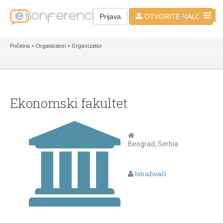
BS
Prijava
OTVORITE NALOG
Početna
>
Organizatori
> Organizator
Ekonomski fakultet
Beograd, Serbia
Istraživači