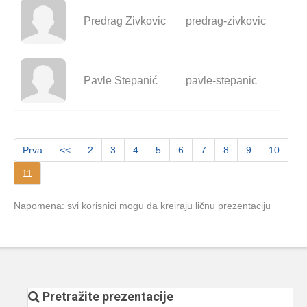
Predrag Zivkovic
predrag-zivkovic
Pavle Stepanić
pavle-stepanic
Prva
<<
2
3
4
5
6
7
8
9
10
11
Napomena: svi korisnici mogu da kreiraju ličnu prezentaciju
Pretražite prezentacije