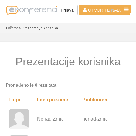
BS
Prijava
OTVORITE NALOG
Početna
> Prezentacije-korisnika
Prezentacije korisnika
Pronađeno je 0 rezultata.
Logo
Ime i prezime
Poddomen
Nenad Zrnic
nenad-zrnic