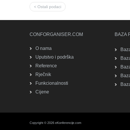
< Ostali podaci
CONFORGANISER.COM
BAZA 
O nama
Baza
Uputstvo i podrška
Baza
Reference
Baza
Rječnik
Baza 
Funkcionalnosti
Baza
Cijene
Copyright © 2026 eKonferencije.com