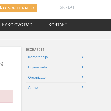
SR - LAT
OTVORITE NALOG
KAKO OVO RADI
KONTAKT
EECEA2016
Konferencija
ng
Prijava rada
Organizator
Arhiva