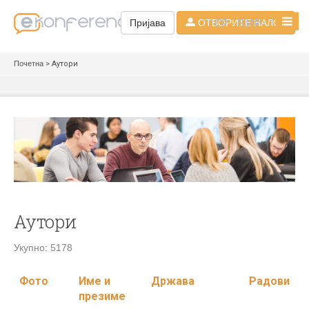
СР - ЋИР
Пријава
ОТВОРИТЕ НАЛОГ
Почетна
> Аутори
Аутори
Укупно: 5178
Фото
Име и
Држава
Радови
презиме