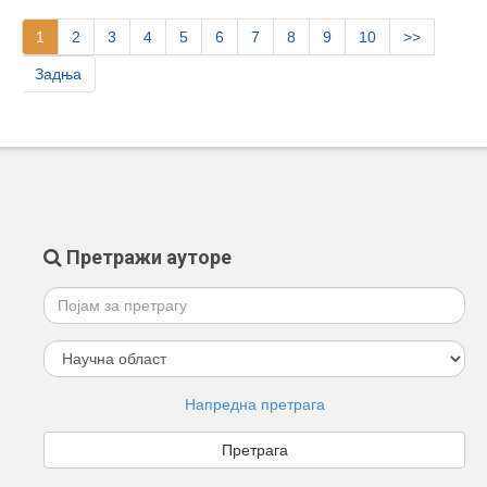
1
2
3
4
5
6
7
8
9
10
>>
Задња
Претражи ауторе
Напредна претрага