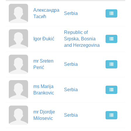
Александра
Serbia
Тасић
Republic of
Igor Đukić
Srpska, Bosnia
and Herzegovina
mr Sreten
Serbia
Perić
ms Marija
Serbia
Brankovic
mr Djordje
Serbia
Milosevic