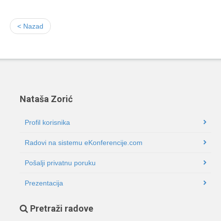
< Nazad
Nataša Zorić
Profil korisnika
Radovi na sistemu eKonferencije.com
Pošalji privatnu poruku
Prezentacija
Pretraži radove