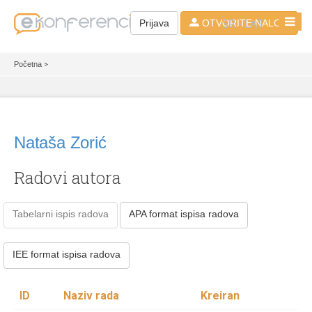
SR - LAT
Prijava
OTVORITE NALOG
Početna
>
Nataša Zorić
Radovi autora
Tabelarni ispis radova
APA format ispisa radova
IEE format ispisa radova
ID
Naziv rada
Kreiran