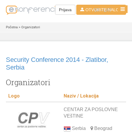
SR - LAT
Prijava
OTVORITE NALOG
Početna
> Organizatori
Security Conference 2014 - Zlatibor,
Serbia
Organizatori
Logo
Naziv / Lokacija
CENTAR ZA POSLOVNE
VEšTINE
Serbia
Beograd