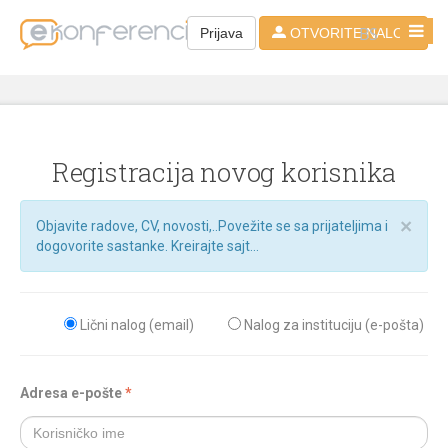
BS
Prijava
OTVORITE NALOG
Registracija novog korisnika
×
Objavite radove, CV, novosti,..Povežite se sa prijateljima i
dogovorite sastanke. Kreirajte sajt...
Lični nalog (email)
Nalog za instituciju (e-pošta)
Adresa e-pošte