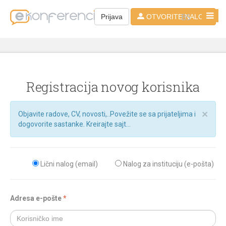
BS
Prijava
OTVORITE NALOG
Registracija novog korisnika
×
Objavite radove, CV, novosti,..Povežite se sa prijateljima i
dogovorite sastanke. Kreirajte sajt...
Lični nalog (email)
Nalog za instituciju (e-pošta)
Adresa e-pošte