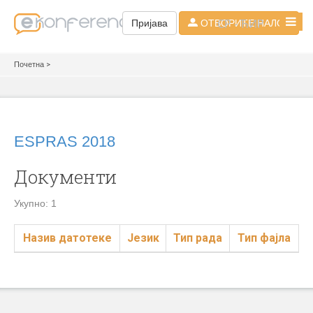
СР - ЋИР
Пријава
ОТВОРИТЕ НАЛОГ
Почетна
>
ESPRAS 2018
Документи
Укупно: 1
Назив датотеке
Језик
Тип рада
Тип фајла