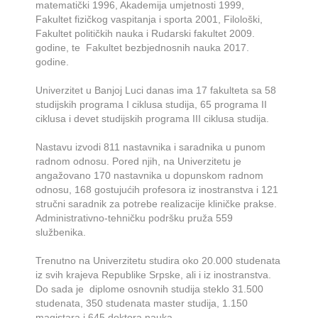
matematički 1996, Akademija umjetnosti 1999,
Fakultet fizičkog vaspitanja i sporta 2001, Filološki,
Fakultet političkih nauka i Rudarski fakultet 2009.
godine, te Fakultet bezbjednosnih nauka 2017.
godine.
Univerzitet u Banjoj Luci danas ima 17 fakulteta sa 58
studijskih programa I ciklusa studija, 65 programa II
ciklusa i devet studijskih programa III ciklusa studija.
Nastavu izvodi 811 nastavnika i saradnika u punom
radnom odnosu. Pored njih, na Univerzitetu je
angažovano 170 nastavnika u dopunskom radnom
odnosu, 168 gostujućih profesora iz inostranstva i 121
stručni saradnik za potrebe realizacije kliničke prakse.
Administrativno-tehničku podršku pruža 559
službenika.
Trenutno na Univerzitetu studira oko 20.000 studenata
iz svih krajeva Republike Srpske, ali i iz inostranstva.
Do sada je diplome osnovnih studija steklo 31.500
studenata, 350 studenata master studija, 1.150
magistara i 645 doktora nauka.