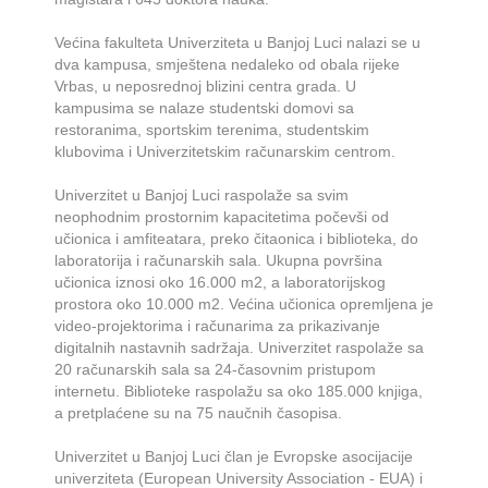
Većina fakulteta Univerziteta u Banjoj Luci nalazi se u
dva kampusa, smještena nedaleko od obala rijeke
Vrbas, u neposrednoj blizini centra grada. U
kampusima se nalaze studentski domovi sa
restoranima, sportskim terenima, studentskim
klubovima i Univerzitetskim računarskim centrom.
Univerzitet u Banjoj Luci raspolaže sa svim
neophodnim prostornim kapacitetima počevši od
učionica i amfiteatara, preko čitaonica i biblioteka, do
laboratorija i računarskih sala. Ukupna površina
učionica iznosi oko 16.000 m2, a laboratorijskog
prostora oko 10.000 m2. Većina učionica opremljena je
video-projektorima i računarima za prikazivanje
digitalnih nastavnih sadržaja. Univerzitet raspolaže sa
20 računarskih sala sa 24-časovnim pristupom
internetu. Biblioteke raspolažu sa oko 185.000 knjiga,
a pretplaćene su na 75 naučnih časopisa.
Univerzitet u Banjoj Luci član je Evropske asocijacije
univerziteta (European University Association - EUA) i