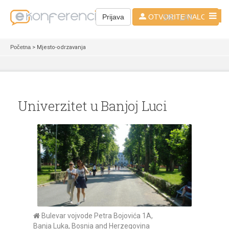
SR - LAT
Prijava
OTVORITE NALOG
Početna
> Mjesto-odrzavanja
Univerzitet u Banjoj Luci
Bulevar vojvode Petra Bojovića 1A,
Banja Luka, Bosnia and Herzegovina