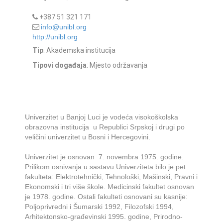
+387 51 321 171
info@unibl.org
http://unibl.org
Tip
: Akademska institucija
Tipovi događaja
: Mjesto održavanja
Univerzitet u Banjoj Luci je vodeća visokoškolska
obrazovna institucija u Republici Srpskoj i drugi po
veličini univerzitet u Bosni i Hercegovini.
Univerzitet je osnovan 7. novembra 1975. godine.
Prilikom osnivanja u sastavu Univerziteta bilo je pet
fakulteta: Elektrotehnički, Tehnološki, Mašinski, Pravni i
Ekonomski i tri više škole. Medicinski fakultet osnovan
je 1978. godine. Ostali fakulteti osnovani su kasnije:
Poljoprivredni i Šumarski 1992, Filozofski 1994,
Arhitektonsko-građevinski 1995. godine, Prirodno-