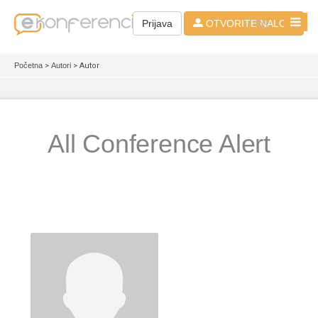
BS
Prijava
OTVORITE NALOG
Početna
>
Autori
> Autor
All Conference Alert