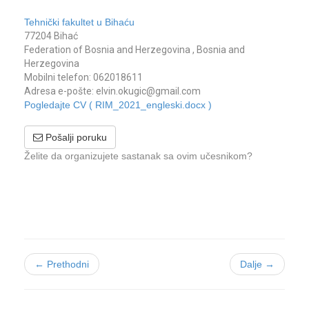
Tehnički fakultet u Bihaću
77204 Bihać
Federation of Bosnia and Herzegovina , Bosnia and
Herzegovina
Mobilni telefon: 062018611
Adresa e-pošte: elvin.okugic@gmail.com
Pogledajte CV ( RIM_2021_engleski.docx )
Pošalji poruku
Želite da organizujete sastanak sa ovim učesnikom?
← Prethodni
Dalje →