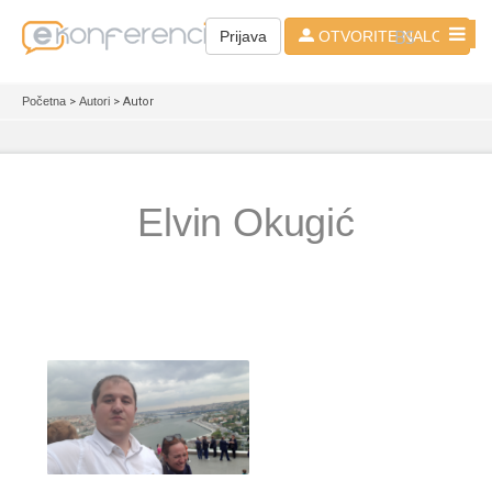
BS
Prijava
OTVORITE NALOG
Početna
>
Autori
> Autor
Elvin Okugić