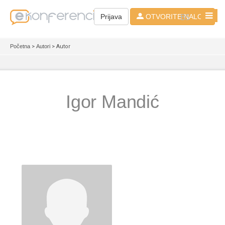
BS
Prijava
OTVORITE NALOG
Početna
>
Autori
> Autor
Igor Mandić