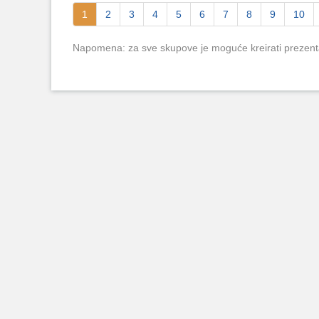
1
2
3
4
5
6
7
8
9
10
Napomena: za sve skupove je moguće kreirati prezent