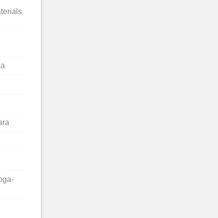
erials
ka
ara
oga-