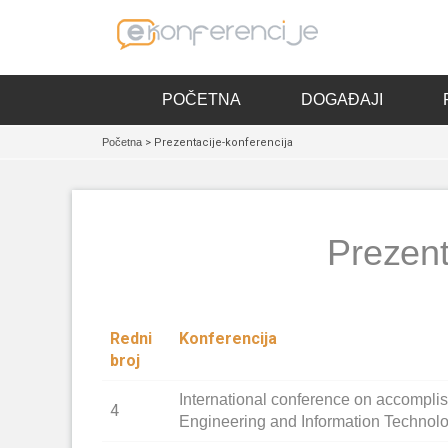
POČETNA
DOGAĐAJI
Početna
> Prezentacije-konferencija
Prezent
Redni
Konferencija
broj
International conference on accompli
4
Engineering and Information Technol