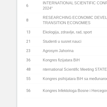
INTERNATIONAL SCIENTIFIC CO
6
2024“
RESEARCHING ECONOMIC DEVEL
8
TRANSITION ECONOMIES
13
Ekologija, zdravlje, rad, sport
21
Studenti u susret nauci
23
Agrosym Jahorina
36
Kongres fizijatara BiH
48
nternational Scientific Meeting 
55
Kongres psihijatara BiH sa međunar
56
Kongres Infektologa Bosne i Hercego