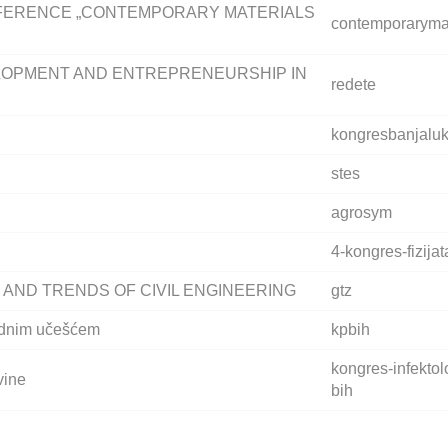
NFERENCE „CONTEMPORARY MATERIALS
contemporarymat
OPMENT AND ENTREPRENEURSHIP IN
redete
kongresbanjalu
stes
agrosym
4-kongres-fizijat
STATE AND TRENDS OF CIVIL ENGINEERING
gtz
odnim učešćem
kpbih
kongres-infektol
vine
bih