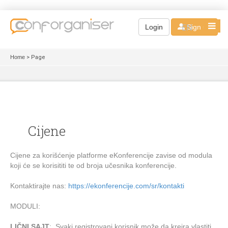
EN
Login
Sign up
Home
> Page
Cijene
Cijene za korišćenje platforme eKonferencije zavise od modula
koji će se korisititi te od broja učesnika konferencije.
Kontaktirajte nas:
https://ekonferencije.com/sr/kontakti
MODULI:
LIČNI SAJT
: Svaki registrovani korisnik može da kreira vlastiti