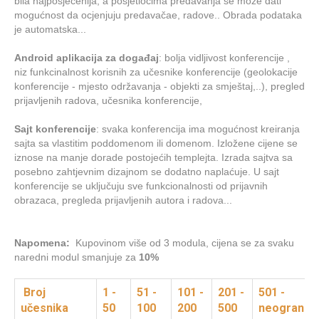
bila najposjećenija, a posjetiocima predavanja se može dati
mogućnost da ocjenjuju predavačae, radove.. Obrada podataka
je automatska...
Android aplikacija za događaj
: bolja vidljivost konferencije ,
niz funkcinalnost korisnih za učesnike konferencije (geolokacije
konferencije - mjesto održavanja - objekti za smještaj,..), pregled
prijavljenih radova, učesnika konferencije,
Sajt konferencije
: svaka konferencija ima mogućnost kreiranja
sajta sa vlastitim poddomenom ili domenom. Izložene cijene se
iznose na manje dorade postojećih templejta. Izrada sajtva sa
posebno zahtjevnim dizajnom se dodatno naplaćuje. U sajt
konferencije se uključuju sve funkcionalnosti od prijavnih
obrazaca, pregleda prijavljenih autora i radova...
Napomena:
Kupovinom više od 3 modula, cijena se za svaku
naredni modul smanjuje za
10%
Broj
1 -
51 -
101 -
201 -
501 -
učesnika
50
100
200
500
neogranič