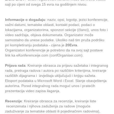
sajt po cijeni od svega 15 evra na godišnjem nivou.
Informacije o događaju
: naziv, opsi, logotip, jezici konferencije,
važni datumi, tematske oblasti, kontakt podaci, podaci o
lokacijama, organizatorima, sponzori sekcije (članci), unos foto i
video sadržaja, objava dokumenata. Organizator može
samostalno da unese podatke. Ukoliko naš tim pruža podršku
pri kompletiranju podataka - cijena je
20Evra
.
Organizatori konferencije je potrebno da na svoj sajt postave
link ka eKonferenceije.com (confOrganiser.com).
Prijava rada
: Kreiranje obrasca za prijavu sažetaka i integranog
rada, pretraga radova i autora po različitim kriterijima, kreiranje
različitih dijagrama i izvještaja uključujući i knjigu sažeta.
Eksport podataka u Microsoft Word i Excel. Slanje obavještenja
autorima. Pored integralnog rada moguć unos i pratećih
prezentacija video zapisa ilaganja.
Recenzije
: Kreiranje obrasca za recenzije, kreiranje liste
recenzenata i njihova zaduženja za radove (moguće
zaduživanje za tematske oblasti ili pojedinačnim radovima),