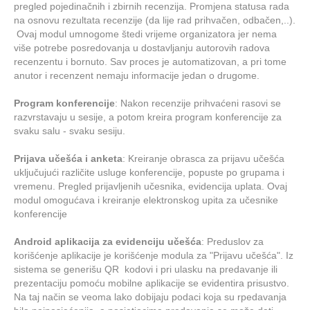
pregled pojedinačnih i zbirnih recenzija. Promjena statusa rada
na osnovu rezultata recenzije (da lije rad prihvačen, odbačen,..).
Ovaj modul umnogome štedi vrijeme organizatora jer nema
više potrebe posredovanja u dostavljanju autorovih radova
recenzentu i bornuto. Sav proces je automatizovan, a pri tome
anutor i recenzent nemaju informacije jedan o drugome.
Program konferencije
: Nakon recenzije prihvaćeni rasovi se
razvrstavaju u sesije, a potom kreira program konferencije za
svaku salu - svaku sesiju.
Prijava učešća i anketa
: Kreiranje obrasca za prijavu učešća
uključujući različite usluge konferencije, popuste po grupama i
vremenu. Pregled prijavljenih učesnika, evidencija uplata. Ovaj
modul omogućava i kreiranje elektronskog upita za učesnike
konferencije
Android aplikacija za evidenciju učešća
: Preduslov za
korišćenje aplikacije je korišćenje modula za "Prijavu učešća". Iz
sistema se generišu QR kodovi i pri ulasku na predavanje ili
prezentaciju pomoću mobilne aplikacije se evidentira prisustvo.
Na taj način se veoma lako dobijaju podaci koja su rpedavanja