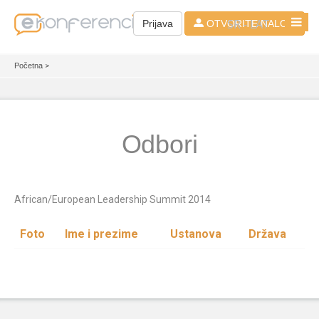
SR - LAT
Prijava
OTVORITE NALOG
Početna
>
Odbori
African/European Leadership Summit 2014
Foto
Ime i prezime
Ustanova
Država