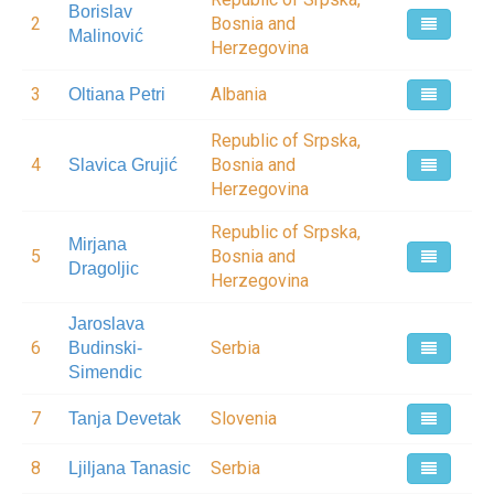
Borislav
2
Bosnia and
Malinović
Herzegovina
3
Albania
Oltiana Petri
Republic of Srpska,
4
Bosnia and
Slavica Grujić
Herzegovina
Republic of Srpska,
Mirjana
5
Bosnia and
Dragoljic
Herzegovina
Jaroslava
6
Serbia
Budinski-
Simendic
7
Slovenia
Tanja Devetak
8
Serbia
Ljiljana Tanasic