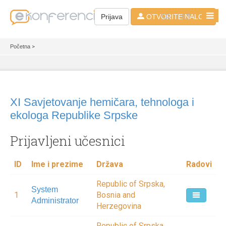
SR - LAT
Prijava
OTVORITE NALOG
Početna
>
XI Savjetovanje hemičara, tehnologa i
ekologa Republike Srpske
Prijavljeni učesnici
ID
Ime i prezime
Država
Radovi
Republic of Srpska,
System
1
Bosnia and
Administrator
Herzegovina
Republic of Srpska,