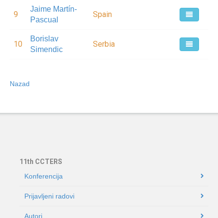
Jaime Martín-
9
Spain
Pascual
Borislav
10
Serbia
Simendic
Nazad
11th CCTERS
Konferencija
Prijavljeni radovi
Autori