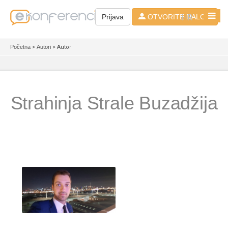
HR
Prijava
OTVORITE NALOG
Početna
>
Autori
> Autor
Strahinja Strale Buzadžija