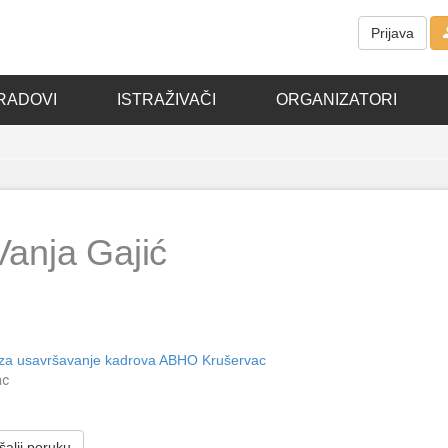
Prijava
RADOVI
ISTRAŽIVAČI
ORGANIZATORI
Vanja Gajić
 za usavršavanje kadrova ABHO Krušervac
ac
alji poruku