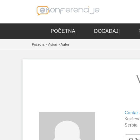
POČETNA
DOGAĐAJI
Početna
>
Autori
> Autor
Centar
Krušev
Serbia
Poš