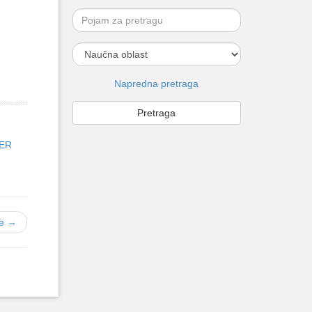
Napredna pretraga
TER
je →