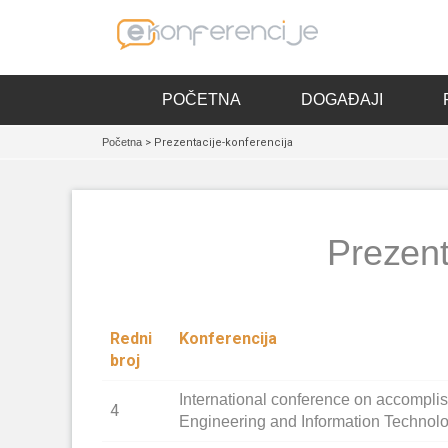
POČETNA
DOGAĐAJI
Početna
> Prezentacije-konferencija
Prezent
Redni
Konferencija
broj
International conference on accompli
4
Engineering and Information Technol