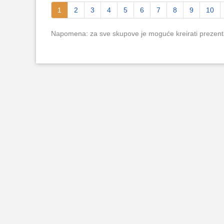
1
2
3
4
5
6
7
8
9
10
Napomena: za sve skupove je moguće kreirati prezent