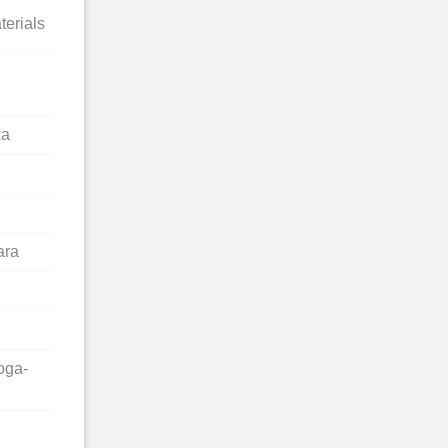
erials
ka
ara
oga-