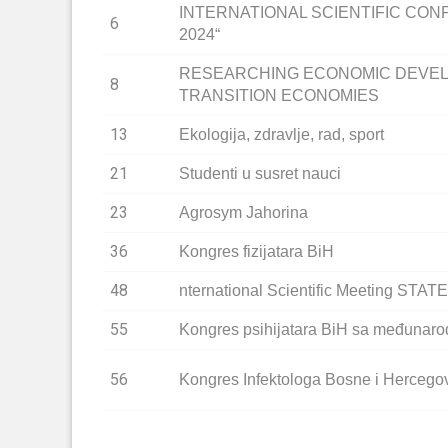
INTERNATIONAL SCIENTIFIC CO
6
2024“
RESEARCHING ECONOMIC DEVEL
8
TRANSITION ECONOMIES
13
Ekologija, zdravlje, rad, sport
21
Studenti u susret nauci
23
Agrosym Jahorina
36
Kongres fizijatara BiH
48
nternational Scientific Meeting 
55
Kongres psihijatara BiH sa međunar
56
Kongres Infektologa Bosne i Hercego