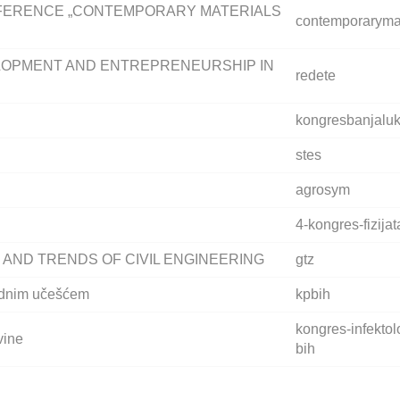
NFERENCE „CONTEMPORARY MATERIALS
contemporarymat
OPMENT AND ENTREPRENEURSHIP IN
redete
kongresbanjalu
stes
agrosym
4-kongres-fizijat
STATE AND TRENDS OF CIVIL ENGINEERING
gtz
odnim učešćem
kpbih
kongres-infektol
vine
bih