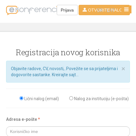
SR - LAT
Prijava
OTVORITE NALOG
Registracija novog korisnika
×
Objavite radove, CV, novosti,..Povežite se sa prijateljima i
dogovorite sastanke. Kreirajte sajt...
Lični nalog (email)
Nalog za instituciju (e-pošta)
Adresa e-pošte