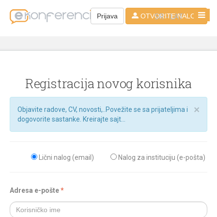
SR - LAT
Prijava
OTVORITE NALOG
Registracija novog korisnika
×
Objavite radove, CV, novosti,..Povežite se sa prijateljima i
dogovorite sastanke. Kreirajte sajt...
Lični nalog (email)
Nalog za instituciju (e-pošta)
Adresa e-pošte