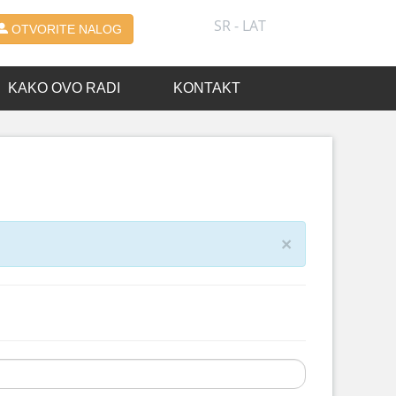
SR - LAT
OTVORITE NALOG
KAKO OVO RADI
KONTAKT
×