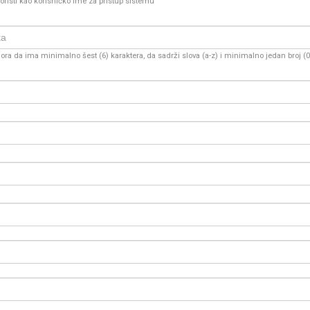
oristi kao korisničko ime za pristup sistemu
ra da ima minimalno šest (6) karaktera, da sadrži slova (a-z) i minimalno jedan broj (0-9