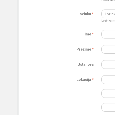
Email se k
Lozinka
Lozinka mo
Ime
Prezime
Ustanova
Lokacija