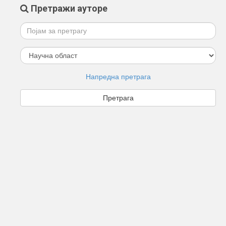
Претражи ауторе
Напредна претрага