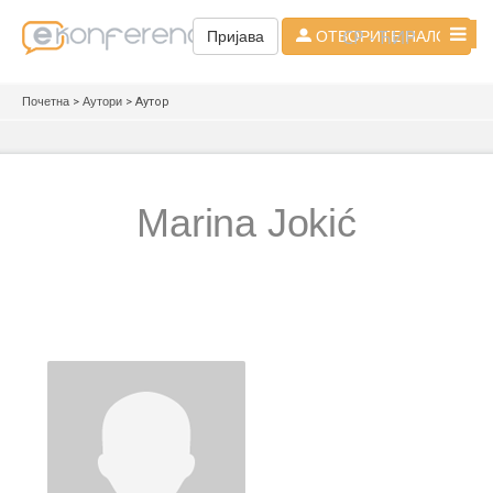
СР - ЋИР
Пријава
ОТВОРИТЕ НАЛОГ
Почетна
>
Аутори
> Аутор
Marina Jokić