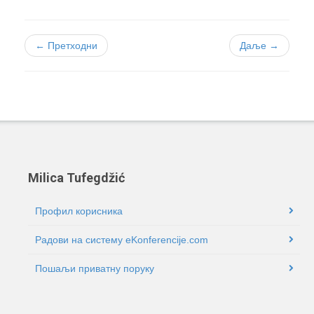
← Претходни
Даље →
Milica Tufegdžić
Профил корисника
Радови на систему eKonferencije.com
Пошаљи приватну поруку