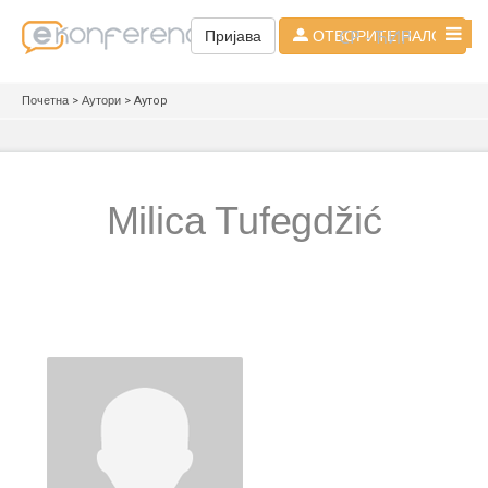
СР - ЋИР
Пријава
ОТВОРИТЕ НАЛОГ
Почетна
>
Аутори
> Аутор
Milica Tufegdžić