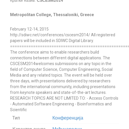
Кратки назив:
CSCESM2014
Metropolitan College, Thessaloniki, Greece
February 12-14, 2015
http://sdiwc.net/conferences/cscesm2014/ All registered
papers will be included in SDIWC Digital Library.
===================================================
The conference aims to enable researchers build
connections between different digital applications. The
CSCESM2014welcomes submissions on any topic in the
field of Computer Science, Computer Engineering, Social
Media and any related topics. The event will be held over
three days, with presentations delivered by researchers
from the international community, including presentations
from keynote speakers and state-of-the-art lectures.
RESEARCH TOPICS ARE NOT LIMITED TO: - Access Controls
- Automated Software Engineering - Bioinformatics and
Scientific
Тип
Конференција