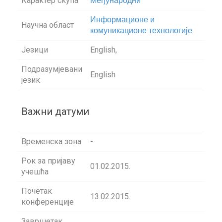
Карактер скупа
Међународни
Информационе и
Научна област
комуникационе технологије
Језици
English,
Подразумјевани
English
језик
Важни датуми
Временска зона
-
Рок за пријаву
01.02.2015.
учешћа
Почетак
13.02.2015.
конференције
Завршетак