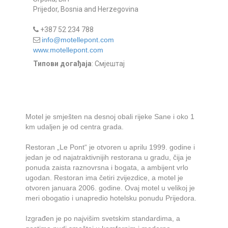
Prijedor, Bosnia and Herzegovina
+387 52 234 788
info@motellepont.com
www.motellepont.com
Типови догађаја
: Смјештај
Motel je smješten na desnoj obali rijeke Sane i oko 1
km udaljen je od centra grada.
Restoran „Le Pont“ je otvoren u aprilu 1999. godine i
jedan je od najatraktivnijih restorana u gradu, čija je
ponuda zaista raznovrsna i bogata, a ambijent vrlo
ugodan. Restoran ima četiri zvijezdice, a motel je
otvoren januara 2006. godine. Ovaj motel u velikoj je
meri obogatio i unapredio hotelsku ponudu Prijedora.
Izgrađen je po najvišim svetskim standardima, a