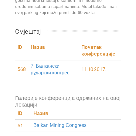
gostima nudi smeštaj u komfornim i moderno
uređenim sobama i apartmanima. Motel takođe ima i
svoj parking koji može primiti do 60 vozila.
Смјештај
ID
Назив
Почетак
конференције
7. Балкански
568
11.10.2017.
рударски конгрес
Галерије конференција одржаних на овој
локацији
ID
Назив
51
Balkan Mining Congress