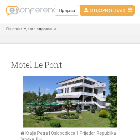
СР - ЋИР
Пријава
ОТВОРИТЕ НАЛОГ
Почетна
> Мјесто-одрзавања
Motel Le Pont
Kralja Petra I Oslobodioca 1 Prijedor, Republika
Srpska, BiH