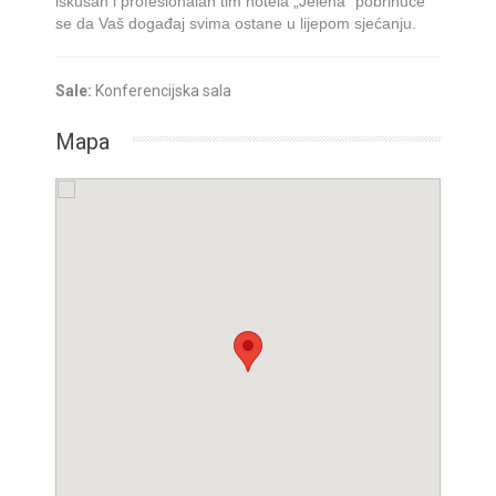
iskusan i profesionalan tim hotela „Jelena” pobrinuće
se da Vaš događaj svima ostane u lijepom sjećanju.
Sale:
Konferencijska sala
Mapa