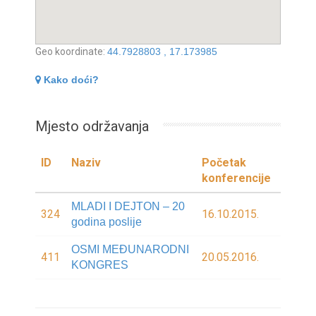
Geo koordinate:
44.7928803 , 17.173985
Kako doći?
Mjesto održavanja
ID
Naziv
Početak
konferencije
MLADI I DEJTON – 20
324
16.10.2015.
godina poslije
OSMI MEĐUNARODNI
411
20.05.2016.
KONGRES