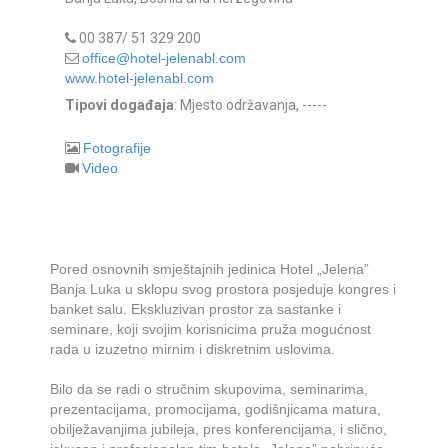
00 387/ 51 329 200
office@hotel-jelenabl.com
www.hotel-jelenabl.com
Tipovi događaja
: Mjesto održavanja, -----
Fotografije
Video
Pored osnovnih smještajnih jedinica Hotel „Jelena”
Banja Luka u sklopu svog prostora posjeduje kongres i
banket salu. Ekskluzivan prostor za sastanke i
seminare, koji svojim korisnicima pruža mogućnost
rada u izuzetno mirnim i diskretnim uslovima.
Bilo da se radi o stručnim skupovima, seminarima,
prezentacijama, promocijama, godišnjicama matura,
obilježavanjima jubileja, pres konferencijama, i slično,