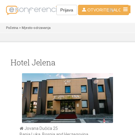
BS
Prijava
OTVORITE NALOG
Početna
> Mjesto-odrzavanja
Hotel Jelena
Jovana Dučića 25
Banja Luka, Bosnia and Herzegovina